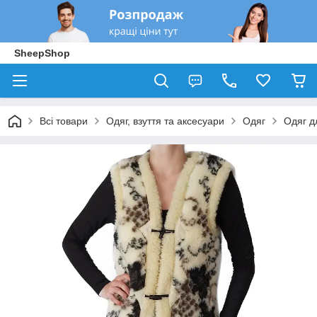
SheepShop
Всі товари
Одяг, взуття та аксесуари
Одяг
Одяг д