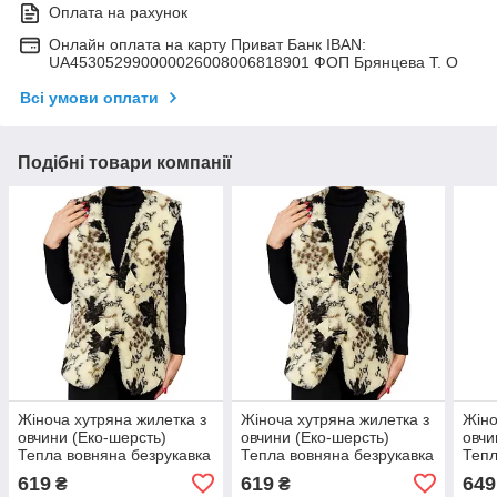
Оплата на рахунок
Онлайн оплата на карту Приват Банк IBAN:
UA453052990000026008006818901 ФОП Брянцева Т. О
Всі умови оплати
Подібні товари компанії
Жіноча хутряна жилетка з
Жіноча хутряна жилетка з
Жіно
овчини (Еко-шерсть)
овчини (Еко-шерсть)
овчи
Тепла вовняна безрукавка
Тепла вовняна безрукавка
Тепл
Виноград 48-50
Виноград 52
Вино
619
619
649
₴
₴