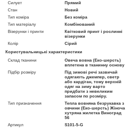
Силует
Прямий
Стан
Новий
Тип коміра
Без коміра
Тип матеріалу
Комбінований
Візерунки і принти
Квітковий принт і рослинні
візерунки
Колір
Сірий
Користувальницькі характеристики
Склад тканини
Овеча вовна (Еко-шерсть)
вплетена в тканинну основу
Підбір розміру
Під зимові речі зазвичай
одягають джемпер, светр
або кардіган, тому верхній
одяг на зиму варто
придбати з невеликим
запасом по розміру.
Тип призначення
Тепла вовняна безрукавка з
овчини (Еко-шерсть) Жіноча
хутряна жилетка Виноград
56
Артикул
S101-5-G