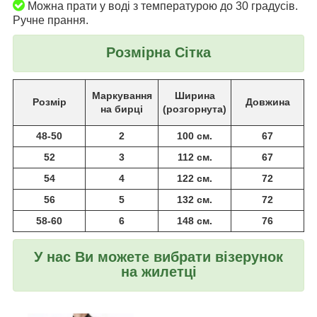
Можна прати у воді з температурою до 30 градусів.
Ручне прання.
Розмірна Сітка
Маркування
Ширина
Розмір
Довжина
на бирці
(розгорнута)
48-50
2
100 см.
67
52
3
112 см.
67
54
4
122 см.
72
56
5
132 см.
72
58-60
6
148 см.
76
У нас Ви можете вибрати візерунок
на жилетці