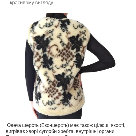
красивому вигляду.
Овеча шерсть (Еко-шерсть) має також цілющі якості,
вигріває хворі суглоби хребта, внутрішні органи.