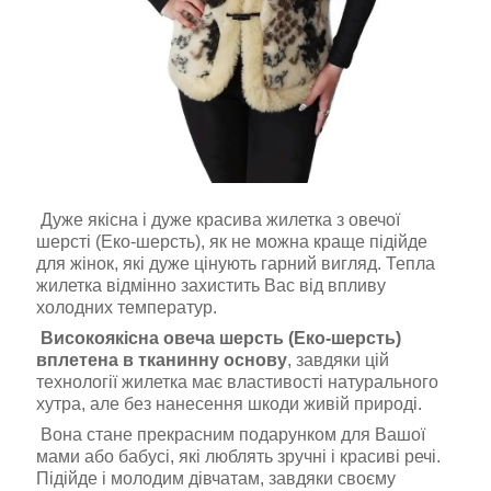
Дуже якісна і дуже красива жилетка з овечої
шерсті (Еко-шерсть), як не можна краще підійде
для жінок, які дуже цінують гарний вигляд. Тепла
жилетка відмінно захистить Вас від впливу
холодних температур.
Високоякісна овеча шерсть (Еко-шерсть)
вплетена в тканинну основу
, завдяки цій
технології жилетка має властивості натурального
хутра, але без нанесення шкоди живій природі.
Вона стане прекрасним подарунком для Вашої
мами або бабусі, які люблять зручні і красиві речі.
Підійде і молодим дівчатам, завдяки своєму