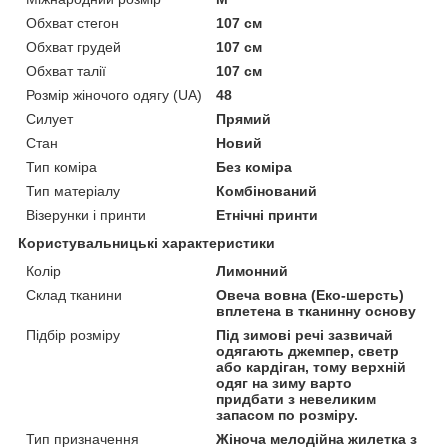
Обхват стегон
107 см
Обхват грудей
107 см
Обхват талії
107 см
Розмір жіночого одягу (UA)
48
Силует
Прямий
Стан
Новий
Тип коміра
Без коміра
Тип матеріалу
Комбінований
Візерунки і принти
Етнічні принти
Користувальницькі характеристики
Колір
Лимонний
Склад тканини
Овеча вовна (Еко-шерсть)
вплетена в тканинну основу
Підбір розміру
Під зимові речі зазвичай
одягають джемпер, светр
або кардіган, тому верхній
одяг на зиму варто
придбати з невеликим
запасом по розміру.
Тип призначення
Жіноча мелодійна жилетка з