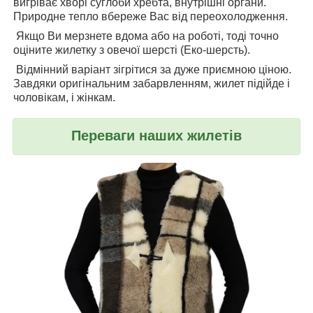
вигріває хворі суглоби хребта, внутрішні органи.
Природне тепло вбереже Вас від переохолодження.
Якщо Ви мерзнете вдома або на роботі, тоді точно
оціните жилетку з овечої шерсті (Еко-шерсть).
Відмінний варіант зігрітися за дуже приємною ціною.
Завдяки оригінальним забарвленням, жилет підійде і
чоловікам, і жінкам.
Переваги наших жилетів