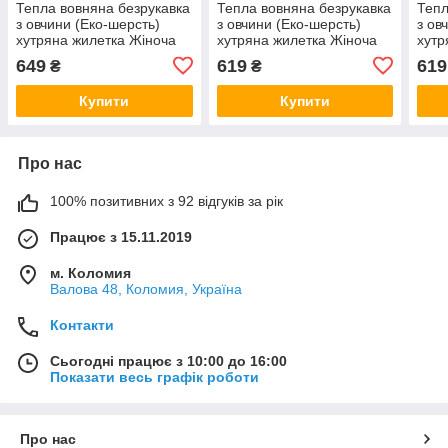
Тепла вовняна безрукавка
Тепла вовняна безрукавка
Тепл
з овчини (Еко-шерсть)
з овчини (Еко-шерсть)
з ов
хутряна жилетка Жіноча
хутряна жилетка Жіноча
хутр
Клітина 58-60
Клітина 48-50
Кліт
649
619
619
₴
₴
Купити
Купити
Про нас
100% позитивних з 92 відгуків за рік
Працює з 15.11.2019
м. Коломия
Валова 48, Коломия, Україна
Контакти
Сьогодні працює з 10:00 до 16:00
Показати весь графік роботи
Про нас