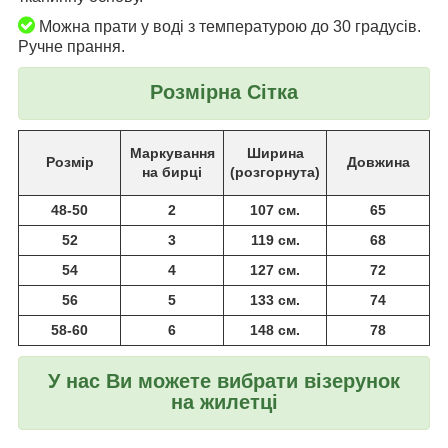
Можна прати у воді з температурою до 30 градусів.
Ручне прання.
Розмірна Сітка
Маркування
Ширина
Розмір
Довжина
на бирці
(розгорнута)
48-50
2
107 см.
65
52
3
119 см.
68
54
4
127 см.
72
56
5
133 см.
74
58-60
6
148 см.
78
У нас Ви можете вибрати візерунок
на жилетці