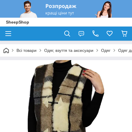
SheepShop
Всі товари
Одяг, взуття та аксесуари
Одяг
Одяг д