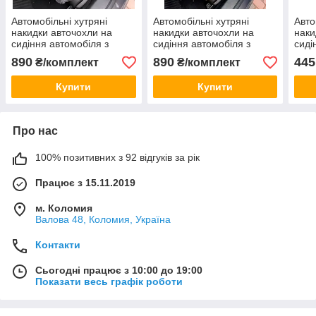
Автомобільні хутряні
Автомобільні хутряні
Авто
накидки авточохли на
накидки авточохли на
наки
сидіння автомобіля з
сидіння автомобіля з
сиді
овечої шерсті чохли
овечої шерсті чохли
овеч
890
890
445
₴/комплект
₴/комплект
автонакидки з овчини С2
автонакидки з овчини Р2
авто
Купити
Купити
Про нас
100% позитивних з 92 відгуків за рік
Працює з 15.11.2019
м. Коломия
Валова 48, Коломия, Україна
Контакти
Сьогодні працює з 10:00 до 19:00
Показати весь графік роботи