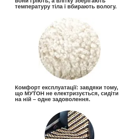
вони гріють, а влітку зберігають
температуру тіла і вбирають вологу.
Комфорт експлуатації: завдяки тому,
що МУТОН не електризується, сидіти
на ній – одне задоволення.