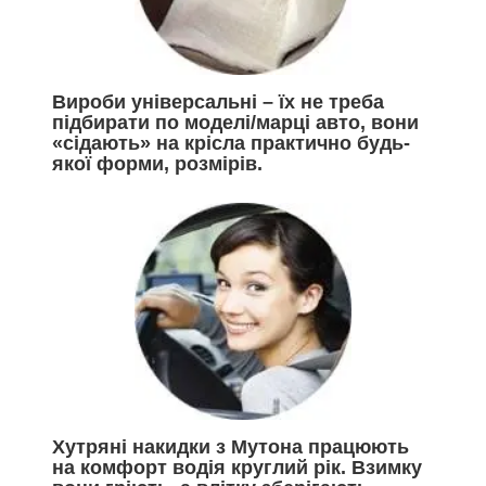
Вироби універсальні – їх не треба
підбирати по моделі/марці авто, вони
«сідають» на крісла практично будь-
якої форми, розмірів.
Хутряні накидки з Мутона працюють
на комфорт водія круглий рік. Взимку