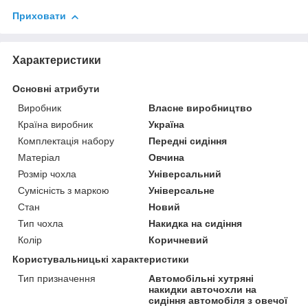
Приховати
Характеристики
Основні атрибути
Виробник
Власне виробництво
Країна виробник
Україна
Комплектація набору
Передні сидіння
Матеріал
Овчина
Розмір чохла
Універсальний
Сумісність з маркою
Універсальне
Стан
Новий
Тип чохла
Накидка на сидіння
Колір
Коричневий
Користувальницькі характеристики
Тип призначення
Автомобільні хутряні
накидки авточохли на
сидіння автомобіля з овечої