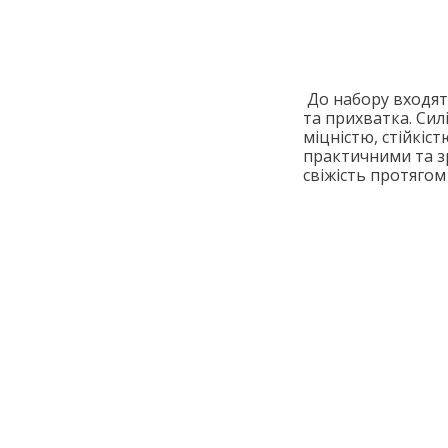
До набору входять
та прихватка. Сил
міцністю, стійкіс
практичними та зр
свіжість протягом