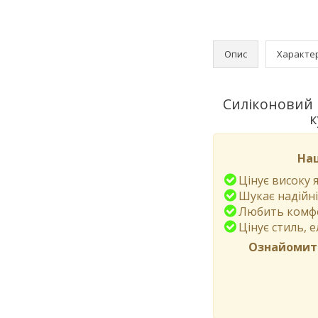
Опис
Характе
Силіконовий 
к
Наш
Цінує високу я
Шукає надійні
Любить комфор
Цінує стиль, е
Ознайомити