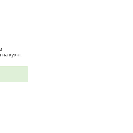
м
на кухні,