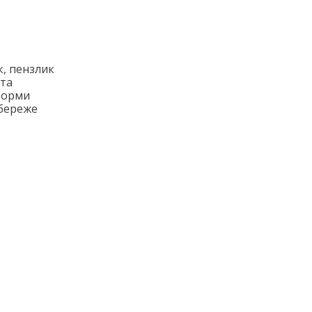
к, пензлик
 та
 форми
збереже