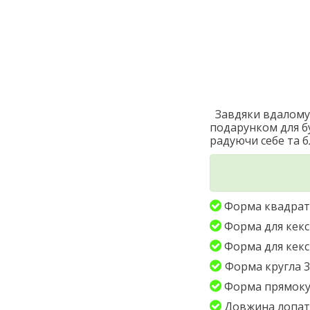
Завдяки вдалому 
подарунком для бу
радуючи себе та 
Форма квадрат 
Форма для кексі
Форма для кексі
Форма кругла 31
Форма прямокут
Довжина лопат