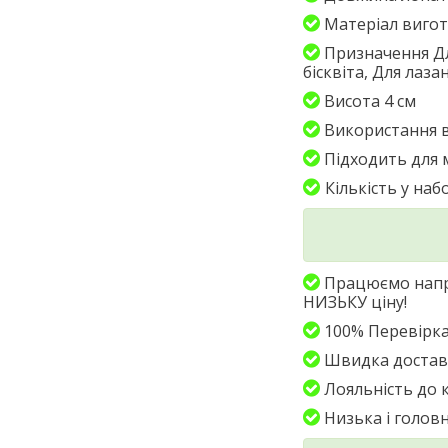
Матеріал виго
Призначення
Д
бісквіта, Для лаза
Висота
4 см
Використання в
Підходить для 
Кількість у наб
Працюємо напр
НИЗЬКУ ціну!
100% Перевірка
Швидка доставк
Лояльність до 
Низька і голов