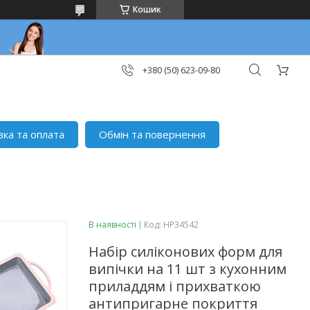
Кошик
+380 (50) 623-09-80
вка та оплата
Обмін та повернення
В наявності
Код:
HP34542
Набір силіконових форм для
випічки на 11 шт з кухонним
приладдям і прихваткою
антипригарне покриття