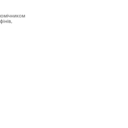
 помічником
фінів,