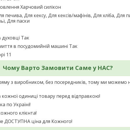
товлення
Харчовий силікон
ля печива, Для кексу, Для кексів/мафінів, Для хліба, Для 
ньї, Для паски
 духовці
Так
миття в посудомийній машині
Так
орі
11
Чому Варто Замовити Саме у НАС?
яму з виробником, без посередників, тому ми можемо 
 кожної одиниці товару перед відправкою!
а по Україні!
кожного клієнта!
не ДОСТУПНА ціна для Кожного!