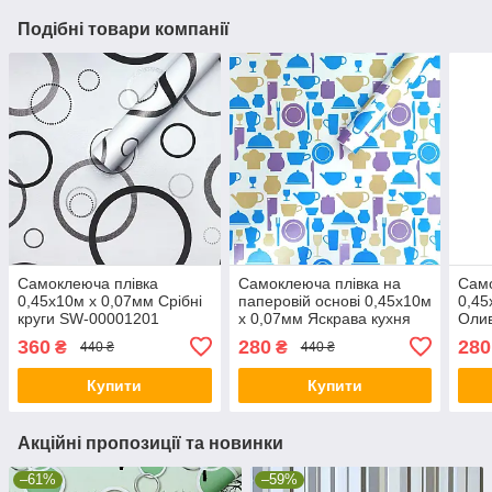
Подібні товари компанії
Самоклеюча плівка
Самоклеюча плівка на
Само
0,45х10м х 0,07мм Срібні
паперовій основі 0,45х10м
0,45
круги SW-00001201
х 0,07мм Яскрава кухня
Оли
SW-00000795
000
360
280
280
₴
₴
440 ₴
440 ₴
Купити
Купити
Акційні пропозиції та новинки
–61%
–59%