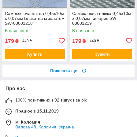
Самоклеюча плівка 0,45х10м
Самоклеюча плівка 0,45х10м
х 0,07мм Блакитна із золотом
х 0,07мм Кипарис SW-
SW-00001218
00001219
В наявності
В наявності
179
179
₴
₴
440 ₴
440 ₴
Купити
Купити
Показати ще
Про нас
100% позитивних з 92 відгуків за рік
Працює з 15.11.2019
м. Коломия
Валова 48, Коломия, Україна