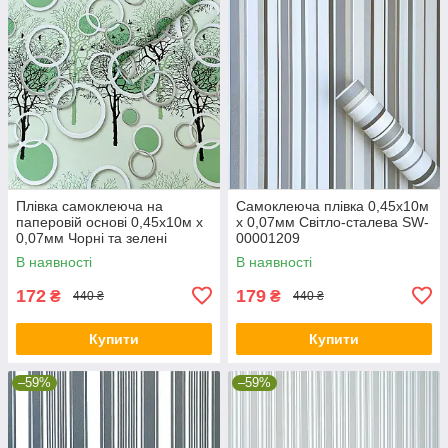
Плівка самоклеюча на
Самоклеюча плівка 0,45х10м
паперовій основі 0,45х10м х
х 0,07мм Світло-сталева SW-
0,07мм Чорні та зелені
00001209
дерева SW-00002440
В наявності
В наявності
172
179
₴
₴
440 ₴
440 ₴
Купити
Купити
–59%
–59%