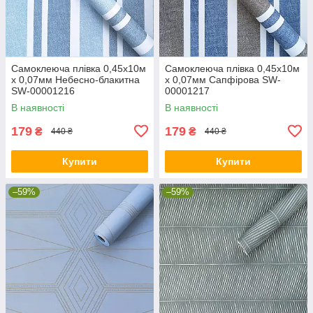
Самоклеюча плівка 0,45х10м
Самоклеюча плівка 0,45х10м
х 0,07мм Небесно-блакитна
х 0,07мм Сапфірова SW-
SW-00001216
00001217
В наявності
В наявності
179
179
₴
₴
440 ₴
440 ₴
Купити
Купити
–59%
–59%