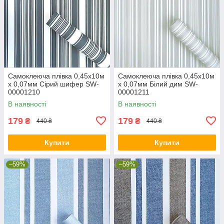
Самоклеюча плівка 0,45х10м
Самоклеюча плівка 0,45х10м
х 0,07мм Сірий шифер SW-
х 0,07мм Білий дим SW-
00001210
00001211
В наявності
В наявності
179
179
₴
₴
440 ₴
440 ₴
Купити
Купити
–59%
–59%