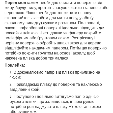
Перед монтажем
необхідно очистити поверхню від
жиру, бруду, пилу, протріть насухо чистою тканиною або
серветкою. Якщо необхідно знежирити основу
скористайтесь засобом для миття посуду або (у
складному випадку) лужним розчином. Поліровані,
лакові, пофарбовані поверхні ідеально підходять для
поклейки плівкою. Чисті дошки чи фанеру покрийте
поліефірним або ґрунтовим лаком. Розтріскану і
нерівну поверхню обробіть шпаклівкою для дерева і
відшліфуйте наждачним папером. Потім цю поверхню
потрібно покрити ґрунтом на основі акрилу, щоб
наклеєна плівка добре трималася.
Поклейка:
Відокремлюємо папір від плівки приблизно на
4-5см;
Прикладаємо плівку до поверхні та наклеюємо
відділений край;
Поступово і повільно витягуємо папір однією
рукою з плівки, що залишилася, іншою рукою
потрібно розгладжувати плівку м'якою ганчіркою
або рушником.