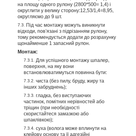
на площу одного рулону (2800*500= 1,4) і
округлити у велику сторону:12,53/1,4=8,95,
округляємо до 9 шт.
Під час монтажу можуть виникнути
відходи, пов'язані з підрізанням рулону,
тому рекомендується додати до розрахунку
щонайменше 1 запасний рулон.
Монтаж:
Для успішного монтажу шпалер,
поверхня, на яку вони
встановлюватимуться повинна бути:
чиста (без пилу, бруду, жиру та
інших забруднень);
гладка, без виступаючих
частинок, помітних нерівностей або
тріщин (при необхідності
скористайтеся замазкою або
шпаклівкою);
суха (волога може вплинути на
клейову основу та її адгезійні