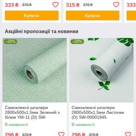
SW-00001783
цегла (D) SW-00001785
333
315
333
₴
₴
370 ₴
370 ₴
Купити
Купити
Акційні пропозиції та новинки
–20%
–20%
Самоклеючі шпалери
Самоклеючі шпалери
2800х500х1,5мм Зелений з
2800х500х1,5мм Листочки
білим YM-11 (D) SW-
(D) SW-00001945
00002019
В наявності
В наявності
296
296
₴
₴
370 ₴
370 ₴