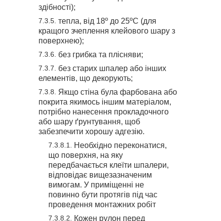
здібності);
тепла, від 18º до 25ºС (для
кращого зчеплення клейового шару з
поверхнею);
без грибка та плісняви;
без старих шпалер або інших
елементів, що декорують;
Якщо стіна була фарбована або
покрита якимось іншим матеріалом,
потрібно нанесення прокладочного
або шару ґрунтування, щоб
забезпечити хорошу адгезію.
Необхідно переконатися,
що поверхня, на яку
передбачається клеїти шпалери,
відповідає вищезазначеним
вимогам. У приміщенні не
повинно бути протягів під час
проведення монтажних робіт
Кожен рулон перед