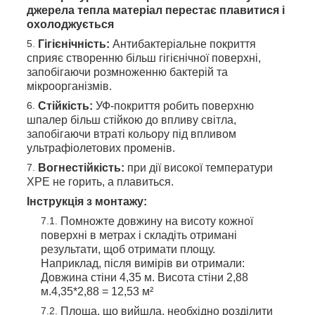
джерела тепла матеріал перестає плавитися і
охолоджується
Гігієнічність:
Антибактеріальне покриття
сприяє створенню більш гігієнічної поверхні,
запобігаючи розмноженню бактерій та
мікроорганізмів.
Стійкість:
УФ-покриття робить поверхню
шпалер більш стійкою до впливу світла,
запобігаючи втраті кольору під впливом
ультрафіолетових променів.
Вогнестійкість:
при дії високої температури
ХРЕ не горить, а плавиться.
Інструкція з монтажу:
Помножте довжину на висоту кожної
поверхні в метрах і складіть отримані
результати, щоб отримати площу.
Наприклад, після вимірів ви отримали:
Довжина стіни 4,35 м. Висота стіни 2,88
м.4,35*2,88 = 12,53 м²
Площа, що вийшла, необхідно розділити