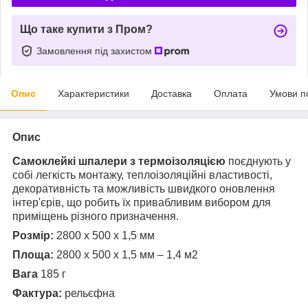
Що таке купити з Пром?
Замовлення під захистом
Опис
Характеристики
Доставка
Оплата
Умови п
Опис
Самоклейкі шпалери з термоізоляцією
поєднують у
собі легкість монтажу, теплоізоляційні властивості,
декоративність та можливість швидкого оновлення
інтер'єрів, що робить їх привабливим вибором для
приміщень різного призначення.
Розмір:
2800 х 500 х 1,5 мм
Площа:
2800 х 500 х 1,5 мм – 1,4 м2
Вага
185 г
Фактура:
рельєфна