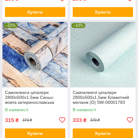
Купити
Купити
–15%
–10%
Самоклеючі шпалери
Самоклеючі шпалери
2800х500х1,5мм Синьо-
2800х500х1,5мм Блакитний
жовта катиринославська
меланж (D) SW-00001783
цегла (D) SW-00001785
В наявності
В наявності
315
333
₴
₴
370 ₴
370 ₴
Купити
Купити