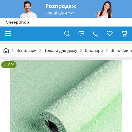
SheepShop
Всі товари
Товари для дому
Шпалери
Шпалери н
–10%