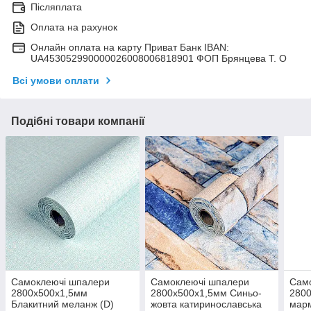
Післяплата
Оплата на рахунок
Онлайн оплата на карту Приват Банк IBAN:
UA453052990000026008006818901 ФОП Брянцева Т. О
Всі умови оплати
Подібні товари компанії
Самоклеючі шпалери
Самоклеючі шпалери
Сам
2800х500х1,5мм
2800х500х1,5мм Синьо-
280
Блакитний меланж (D)
жовта катиринославська
мар