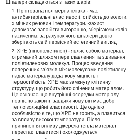
Шпалери складаються з таких шарів:
Прінтована полімерна плівка - має
антибактеріальні властивості, стійкість до вологи,
хімічних речовин і температури. -захист
допомагає запобігти вигоранню, зберігаючи колір
насиченим, за рахунок чого шпалери довго
зберігають свій первісний естетичний вигляд
XPE (пінополіетилен) - являє собою матеріал,
отриманий шляхом переплавлення та зшивання
поліетиленових молекул. Процес введення
поперечних зв'язків між молекулами поліетилену
надає матеріалу додаткову міцність і
термостійкість. XPE має замкнуту клітинну
структуру, що робить його спіненим матеріалом.
Це означає, що внутрішні осередки матеріалу
повністю закриті, завдяки чому він має добрі
теплоізоляційні властивості. Ще однією
особливістю є те, що ХРЕ не горить, а плавиться
за впливу високої температури. Після
припинення впливу джерела тепла матеріал
перестає плавитися і охолоджується