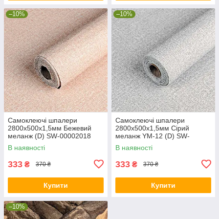
–10%
–10%
Самоклеючі шпалери
Самоклеючі шпалери
2800х500х1,5мм Бежевий
2800х500х1,5мм Сірий
меланж (D) SW-00002018
меланж YM-12 (D) SW-
00002020
В наявності
В наявності
333
333
₴
₴
370 ₴
370 ₴
Купити
Купити
–10%