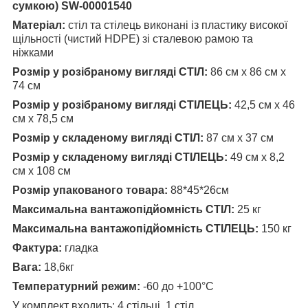
сумкою) SW-00001540
Матеріал:
стіл та стілець виконані із пластику високої
щільності (чистий HDPE) зі сталевою рамою та
ніжками
Розмір у розібраному вигляді СТІЛ:
86 см х 86 см х
74 см
Розмір у розібраному вигляді СТІЛЕЦЬ:
42,5 см х 46
см х 78,5 см
Розмір у складеному вигляді СТІЛ:
87 см х 37 см
Розмір у складеному вигляді СТІЛЕЦЬ:
49 см х 8,2
см х 108 см
Розмір упакованого товара:
88*45*26см
Максимальна вантажопідйомність СТІЛ:
25 кг
Максимальна вантажопідйомність СТІЛЕЦЬ:
150 кг
Фактура:
гладка
Вага:
18,6кг
Температурний режим:
-60 до +100°C
У комплект входить: 4 стільці, 1 стіл