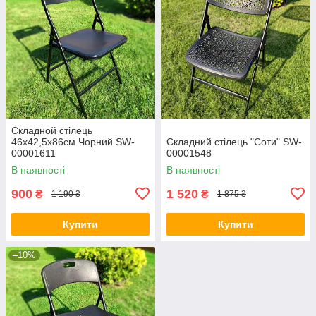
Складной стілець
46х42,5х86см Чорний SW-
Складний стілець "Соти" SW-
00001611
00001548
В наявності
В наявності
900
1 520
₴
₴
1 190 ₴
1 875 ₴
Купити
Купити
–10%