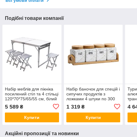
Всі умови оплати
Подібні товари компанії
Набір меблів для пікніка
Набір баночок для спецій і
Тури
посилений стіл та 4 стільці
сипучих продуктів з
алюм
120*70*75/65/55 см, білий
ложками 4 штуки по 300
тра
мл з бамбуковою кришкою
кемп
5 589
1 319
4 6
₴
₴
і підставкою білий
86*6
Купити
Купити
Акційні пропозиції та новинки