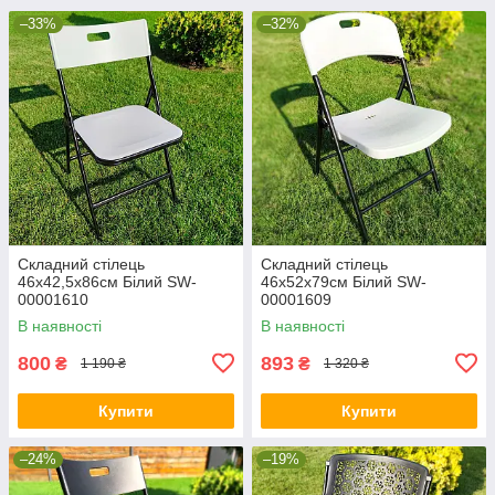
–33%
–32%
Складний стілець
Складний стілець
46х42,5х86см Білий SW-
46х52х79см Білий SW-
00001610
00001609
В наявності
В наявності
800
893
₴
₴
1 190 ₴
1 320 ₴
Купити
Купити
–24%
–19%