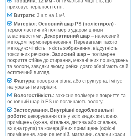
Товщина: 12 мм
-
оптимальна міцність, що
приховує нерівності стін.
Витрати:
3 шт. на 1 м².
Матеріал: Основний шар PS (полістирол)
-
термопластичний полімер з удароміцними
властивостями.
Декоративний шар
– нанесений
методом термоперенесення. Перевагами такого
методу є: чіткість і якість зображення, відсутність
токсичних речовин.
Захисний шар
– полімерне
покриття стійке до стирання, механічних пошкоджень
та вологи, завдяки якому, рейки довго зберігають свій
естетичний вигляд.
Фактура:
поверхня рівна або структурна, імітує
натуральні матеріали.
Вологостійкість:
захисне полімерне покриття та
основний шар із PS не поглинають вологу.
Застосування.
Внутрішні оздоблювальні
роботи:
декорування стін у всіх видах житлових
приміщень (кухня, вітальня, дитяча або спальня,
вхідна група) та комерційних приміщень (офісні
приміщення, зони рецепцій, магазини, салони краси