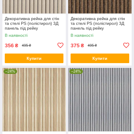
Декоративна рейка для стін
Декоративна рейка для стін
та стелі PS (полістирол) 3Д
та стелі PS (полістирол) 3Д
панель під рейку
панель під рейку
2900х120х12мм Сріблястий
2900х120х12мм Шоколадний
В наявності
В наявності
дуб (SW-00002143)
мармур (SW-00001754)
356
375
₴
₴
495 ₴
495 ₴
Купити
Купити
–24%
–24%