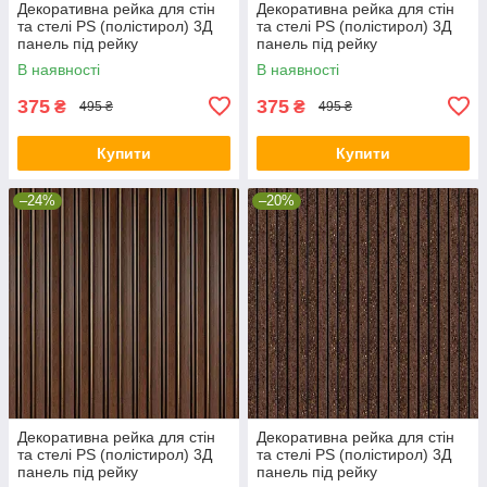
Декоративна рейка для стін
Декоративна рейка для стін
та стелі PS (полістирол) 3Д
та стелі PS (полістирол) 3Д
панель під рейку
панель під рейку
2900х120х12мм Пісочне
2900х120х12мм Сіре дерево
В наявності
В наявності
дерево (SW-00002137)
(SW-00002142)
375
375
₴
₴
495 ₴
495 ₴
Купити
Купити
–24%
–20%
Декоративна рейка для стін
Декоративна рейка для стін
та стелі PS (полістирол) 3Д
та стелі PS (полістирол) 3Д
панель під рейку
панель під рейку