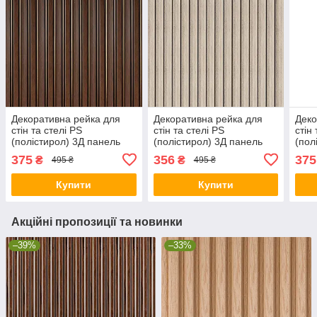
Декоративна рейка для
Декоративна рейка для
Деко
стін та стелі PS
стін та стелі PS
стін
(полістирол) 3Д панель
(полістирол) 3Д панель
(пол
під рейку 2900х120х12мм
під рейку 2900х120х12мм
під 
375
356
375
₴
₴
495 ₴
495 ₴
Темний горіх із золотом
Сріблястий дуб (SW-
Шок
(SW-00002131)
00002143)
0000
Купити
Купити
Акційні пропозиції та новинки
–39%
–33%