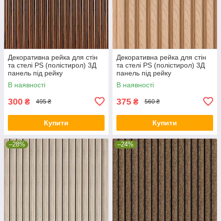
Декоративна рейка для стін
Декоративна рейка для стін
та стелі PS (полістирол) 3Д
та стелі PS (полістирол) 3Д
панель під рейку
панель під рейку
2900х120х12мм Бронзовий
2900х120х20мм Бук (SW-
В наявності
В наявності
венге (SW-00002144)
00002145)
300
375
₴
₴
495 ₴
560 ₴
Купити
Купити
–28%
–24%