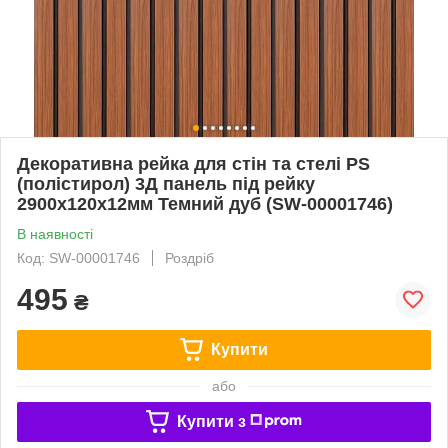
Декоративна рейка для стін та стелі PS
(полістирол) 3Д панель під рейку
2900х120х12мм Темний дуб (SW-00001746)
В наявності
Код: SW-00001746
Роздріб
495
₴
Купити
або
Купити з