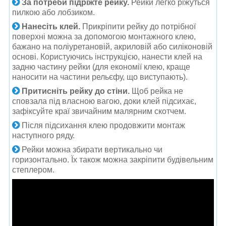
За потреби підріжте рейку.
Рейки легко ріжуться
пилкою або лобзиком.
Нанесіть клей.
Прикріпити рейку до потрібної
поверхні можна за допомогою монтажного клею,
бажано на поліуретановій, акриловій або силіконовій
основі. Користуючись інструкцією, нанести клей на
задню частину рейки (для економії клею, краще
наносити на частини рельєфу, що виступають).
Притисніть рейку до стіни.
Щоб рейка не
сповзала під власною вагою, доки клей підсихає,
зафіксуйте краї звичайним малярним скотчем.
Після підсихання клею продовжити монтаж
наступного ряду.
Рейки можна збирати вертикально чи
горизонтально. Їх також можна закріпити будівельним
степлером.