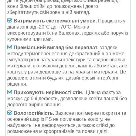
дії та удари (наприклад двері або стійка рецепції),
вони більш стійкі до пошкоджень і довго
зберігатимуть свій зовнішній вигляд.
Витримують екстремальні умови.
Працюють у
діапазоні від -20°C до +70°C. Можна
використовувати їх на балконах, лоджіях або поруч із
кухонними плитами.
Преміальний вигляд без переплат.
завдяки
методу термоперенесення декоративний шар може
імітувати різні натуральні текстури та оздоблювальні
матеріали, включаючи дерево, камінь або метал, але
коштує у рази дешевше за натуральні матеріали. Це
дозволяє втілити будь-які дизайнерські інтер'єрні
рішення.
Приховують нерівності стін.
Щільна фактура
маскує дрібні дефекти, дозволяючи клеїти панелі без
дорогого вирівнювання.
Вологостійкість.
Захисне полімерне покриття та
основний шар із PS не поглинають вологу, не
набухають і не деформуються, а також стійкі до
розмноження мікроорганізмів та появи цвілі.