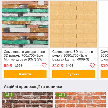
Самоклеюча декоративна
Самоклеюча 3D панель в
Сам
3D панель 700x700x5мм
рулоні 3080x700x3мм
3080
М'ятне дерево (057) SW-
Бежева Цегла (R009-3)
фіол
00000238
SW-00001394
000
99
310
310
₴
₴
105 ₴
340 ₴
Купити
Купити
Акційні пропозиції та новинки
–17%
–17%