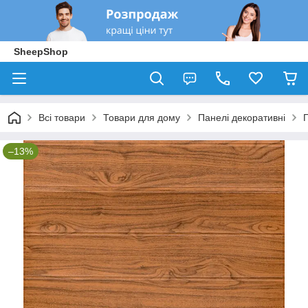
SheepShop
Всі товари
Товари для дому
Панелі декоративні
П
–13%