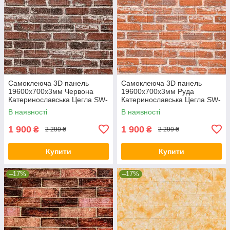
Самоклеюча 3D панель
Самоклеюча 3D панель
19600x700x3мм Червона
19600x700x3мм Руда
Катеринославська Цегла SW-
Катеринославська Цегла SW-
00001333
00001370
В наявності
В наявності
1 900
1 900
₴
₴
2 299 ₴
2 299 ₴
Купити
Купити
–17%
–17%