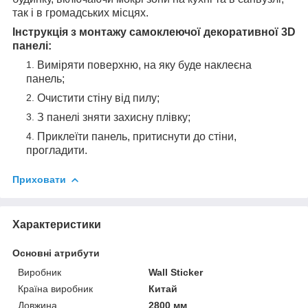
так і в громадських місцях.
Інструкція з монтажу самоклеючої декоративної 3D
панелі:
Виміряти поверхню, на яку буде наклеєна
панель;
Очистити стіну від пилу;
З панелі зняти захисну плівку;
Приклеїти панель, притиснути до стіни,
прогладити.
Приховати
Характеристики
Основні атрибути
Виробник
Wall Sticker
Країна виробник
Китай
Довжина
2800 мм