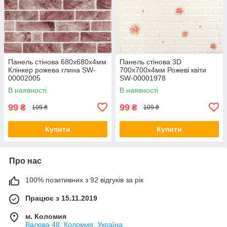
Панель стінова 680х680х4мм
Панель стінова 3D
Клінкер рожева глина SW-
700х700х4мм Рожеві квіти
00002005
SW-00001978
В наявності
В наявності
99
99
₴
₴
109 ₴
109 ₴
Купити
Купити
Про нас
100% позитивних з 92 відгуків за рік
Працює з 15.11.2019
м. Коломия
Валова 48, Коломия, Україна