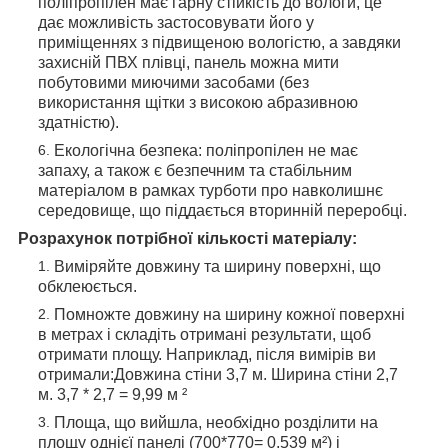
поліпропілен має гарну стійкість до вологи, це
дає можливість застосовувати його у
приміщеннях з підвищеною вологістю, а завдяки
захисній ПВХ плівці, панель можна мити
побутовими миючими засобами (без
використання щітки з високою абразивною
здатністю).
Екологічна безпека: поліпропілен не має
запаху, а також є безпечним та стабільним
матеріалом в рамках турботи про навколишнє
середовище, що піддається вторинній переробці.
Розрахунок потрібної кількості матеріалу:
Виміряйте довжину та ширину поверхні, що
обклеюється.
Помножте довжину на ширину кожної поверхні
в метрах і складіть отримані результати, щоб
отримати площу. Наприклад, після вимірів ви
отримали:Довжина стіни 3,7 м. Ширина стіни 2,7
м. 3,7 * 2,7 = 9,99 м ²
Площа, що вийшла, необхідно розділити на
площу однієї панелі (700*770= 0,539 м²) і