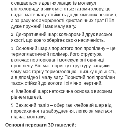
складається з довгих ланцюгів молекул
вінілхлориду, в яких містяться атоми хлору, це
надає матеріалу стійкість до дії хімічних речовин,
а за рахунок аморфності кристалічних ґрат ПВХ
дуже пружний і має малу вагу.
Декоративний шар: кольоровий друк високої
якості, що довго зберігає свою насиченість.
Основний шар з пористого поліпропілену – це
термопластичний полімер, його структура
включає повторювані молекулярні одиниці
пропілену. Він має пористу структуру, завдяки
чому має гарну термоізоляцію і низьку щільність,
а відповідно і малу вагу. Пористий поліпропілен
також стійкий до вологи і хімічно інертний.
Клейовий шар: нетоксична основа з високим
рівнем адгезії.
Захисний папір – оберігає клейовий шар від
пересихання та забруднення, легко знімається
під час монтажу.
Основні переваги 3D панелей: