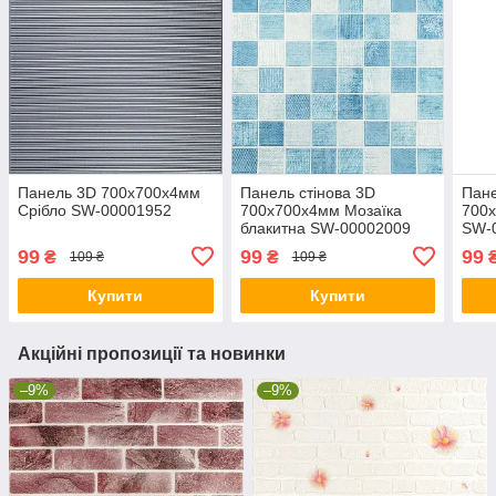
Панель 3D 700х700х4мм
Панель стінова 3D
Пане
Срібло SW-00001952
700х700х4мм Мозаїка
700х
блакитна SW-00002009
SW-
99
99
99
₴
₴
109 ₴
109 ₴
Купити
Купити
Акційні пропозиції та новинки
–9%
–9%