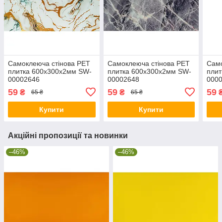
Самоклеюча стінова PET
Самоклеюча стінова PET
Само
плитка 600х300х2мм SW-
плитка 600х300х2мм SW-
плит
00002646
00002648
000
59
59
59
₴
₴
65 ₴
65 ₴
Купити
Купити
Акційні пропозиції та новинки
–46%
–46%