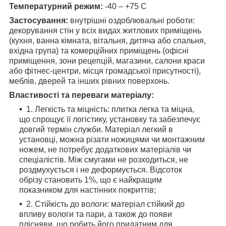
Температурний режим:
-40 – +75 С
Застосування:
внутрішні оздоблювальні роботи:
декорування стін у всіх видах житлових приміщень
(кухня, ванна кімната, вітальня, дитяча або спальня,
вхідна група) та комерційних приміщень (офісні
приміщення, зони рецепцій, магазини, салони краси
або фітнес-центри, місця громадської присутності),
меблів, дверей та інших рівних поверхонь.
Властивості та переваги матеріалу:
1. Легкість та міцність: плитка легка та міцна,
що спрощує її логістику, установку та забезпечує
довгий термін служби. Матеріал легкий в
установці, можна різати ножицями чи монтажним
ножем, не потребує додаткових матеріалів чи
спеціалістів. Між смугами не розходиться, не
роздмухується і не деформується. Відсоток
обрізу становить 1%, що є найкращим
показником для настінних покриттів;
2. Стійкість до вологи: матеріал стійкий до
впливу вологи та пари, а також до появи
плісняви, що робить його придатним для