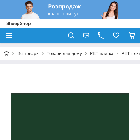
SheepShop
Всі товари
Товари для дому
PЕT плитка
PET плит