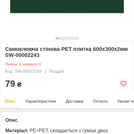
Самоклеюча стінова PET плитка 600х300х2мм
SW-00002243
Немає в наявності
Код: SW-00002243
Роздріб
79
₴
Опис
Характеристики
Доставка
Оплата
Умови п
Опис
Матеріал:
PE+PET, складається з суміші двох