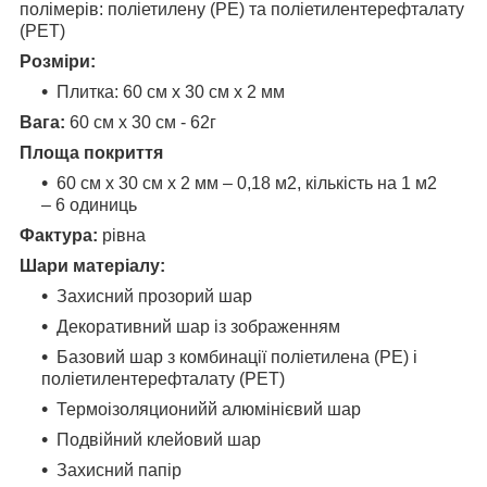
полімерів: поліетилену (PE) та поліетилентерефталату
(PET)
Розміри:
Плитка: 60 см х 30 см х 2 мм
Вага:
60 см х 30 см - 62г
Площа покриття
60 см х 30 см х 2 мм – 0,18 м2, кількість на 1 м2
– 6 одиниць
Фактура:
рівна
Шари матеріалу:
Захисний прозорий шар
Декоративний шар із зображенням
Базовий шар з комбинації поліетилена (PE) і
поліетилентерефталату (PET)
Термоізоляционийй алюмінієвий шар
Подвійний клейовий шар
Захисний папір