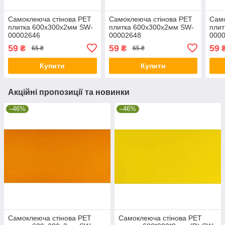
Самоклеюча стінова PET
Самоклеюча стінова PET
Само
плитка 600х300х2мм SW-
плитка 600х300х2мм SW-
плит
00002646
00002648
000
59
59
59
₴
₴
65 ₴
65 ₴
Купити
Купити
Акційні пропозиції та новинки
–46%
–46%
Самоклеюча стінова PET
Самоклеюча стінова PET