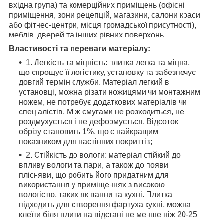
вхідна група) та комерційних приміщень (офісні
приміщення, зони рецепцій, магазини, салони краси
або фітнес-центри, місця громадської присутності),
меблів, дверей та інших рівних поверхонь.
Властивості та переваги матеріалу:
1. Легкість та міцність: плитка легка та міцна,
що спрощує її логістику, установку та забезпечує
довгий термін служби. Матеріал легкий в
установці, можна різати ножицями чи монтажним
ножем, не потребує додаткових матеріалів чи
спеціалістів. Між смугами не розходиться, не
роздмухується і не деформується. Відсоток
обрізу становить 1%, що є найкращим
показником для настінних покриттів;
2. Стійкість до вологи: матеріал стійкий до
впливу вологи та пари, а також до появи
плісняви, що робить його придатним для
використання у приміщеннях з високою
вологістю, таких як ванни та кухні. Плитка
підходить для створення фартуха кухні, можна
клеїти біля плити на відстані не менше ніж 20-25