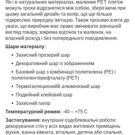
Як і в натуральних матеріалах, малюнки РЕТ плиток
можуть трохи відрізнятися між собою, зберігаючи при
цьому загальний дизайн та колір, що ще більше
підкреслює природну імітацію. Також просимо взяти до
уваги, що виробник має право змінювати зовнішній
вигляд товару, зокрема відтінок та малюнок, на
власний розсуд і без попереднього повідомлення.
Шари матеріалу:
Захисний прозорий шар
Декоративний шар із зображенням
Базовий шар з комбинації поліетилена (PE) і
поліетилентерефталату (PET)
Термоізоляционийй алюмінієвий шар
Подвійний клейовий шар
Захисний папір
Температурний режим:
-40 – +75 С
Застосування:
внутрішні оздоблювальні роботи:
декорування стін у всіх видах житлових приміщень
(кухня, ванна кімната, вітальня, дитяча або спальня,