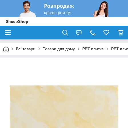
SheepShop
Всі товари
Товари для дому
PЕT плитка
PET плит