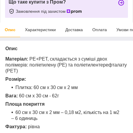
Що таке купити з Пром?
Замовлення під захистом
Опис
Характеристики
Доставка
Оплата
Умови п
Опис
Матеріал:
PE+PET, складається з суміші двох
полімерів: поліетилену (PE) та поліетилентерефталату
(PET)
Розміри:
Плитка: 60 см х 30 см х 2 мм
Вага:
60 см х 30 см - 62г
Площа покриття
60 см х 30 см х 2 мм – 0,18 м2, кількість на 1 м2
– 6 одиниць
Фактура:
рівна