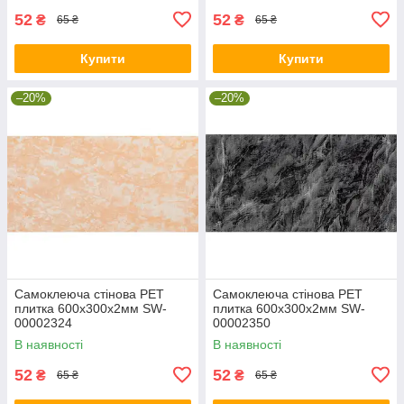
52
52
₴
₴
65 ₴
65 ₴
Купити
Купити
–20%
–20%
Самоклеюча стінова PET
Самоклеюча стінова PET
плитка 600х300х2мм SW-
плитка 600х300х2мм SW-
00002324
00002350
В наявності
В наявності
52
52
₴
₴
65 ₴
65 ₴