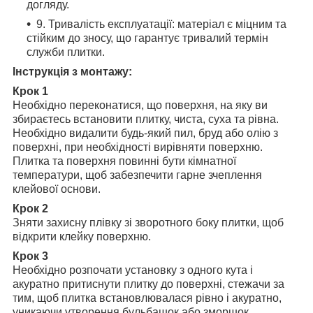
догляду.
9. Тривалість експлуатації: матеріал є міцним та
стійким до зносу, що гарантує тривалий термін
служби плитки.
Інструкція з монтажу:
Крок 1
Необхідно переконатися, що поверхня, на яку ви
збираєтесь встановити плитку, чиста, суха та рівна.
Необхідно видалити будь-який пил, бруд або олію з
поверхні, при необхідності вирівняти поверхню.
Плитка та поверхня повинні бути кімнатної
температури, щоб забезпечити гарне зчеплення
клейової основи.
Крок 2
Зняти захисну плівку зі зворотного боку плитки, щоб
відкрити клейку поверхню.
Крок 3
Необхідно розпочати установку з одного кута і
акуратно притиснути плитку до поверхні, стежачи за
тим, щоб плитка встановлювалася рівно і акуратно,
уникаючи утворення бульбашок або зморшок.