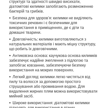
структурі та здатності швидко висихати,
діатомітові килимки запобігають розмноженню
бактерій та грибків.
Безпека для здоров'я: килимки не виділяють
токсичних речовин і є безпечними для
використання в приміщеннях, де є діти та
домашні тварини.
Довговічність: килимки виготовляються з
натуральних матеріалів і мають міцну структуру,
що робить їх довговічними.
Антиковзна основа: каучукова основа килимків
забезпечує надійне зчеплення з підлогою та
запобігає ковзанню, забезпечуючи безпеку
використання на мокрих поверхнях.
Легкий догляд: килимки легко чистяться від
пилу та волосся за допомогою простого
струшування або промивання водою. Для
видалення жирних плям можна використовувати
мийний засіб.
Широке використання: діатомітові килимки
підходять для використання в різних