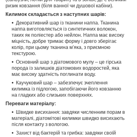
ризик ковзання (біля ванної чи душової кабіни).
Килимок складається з наступних шарів:
Декоративний шар із тканини наппа. Тканина
наппа виготовляється із синтетичних волокон,
таких як поліестер або нейлон. Наппа має високу
міцність, добре тримає форму і довго зберігає
колір, при цьому тканина м'яка, з приємною
текстурою.
Основний шар з діатомового мулу – це гірська
порода із залишків діатомових водоростей, яка
має високу здатність поглинати воду.
Каучуковий шар – забезпечує зчеплення
килимка із підлогою, запобігаючи його ковзанню
на гладких або слизьких поверхнях.
Переваги матеріалу:
Швидке висихання: завдяки численним порам в
матеріалі, діатомітові килимки швидко висихають
після контакту з вологою.
Захист від бактерій та грибка: завдяки своїй