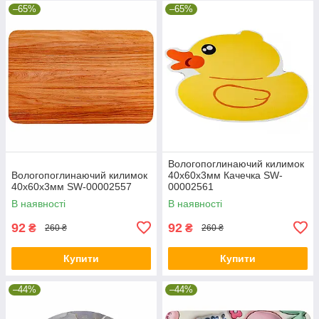
–65%
–65%
Вологопоглинаючий килимок
Вологопоглинаючий килимок
40х60х3мм Качечка SW-
40х60х3мм SW-00002557
00002561
В наявності
В наявності
92
92
₴
₴
260 ₴
260 ₴
Купити
Купити
–44%
–44%