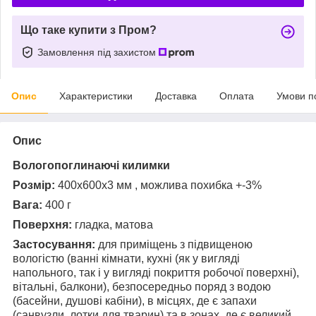
Що таке купити з Пром?
Замовлення під захистом
Опис
Характеристики
Доставка
Оплата
Умови п
Опис
Вологопоглинаючі килимки
Розмір:
400х600х3 мм , можлива похибка +-3%
Вага:
400 г
Поверхня:
гладка, матова
Застосування:
для приміщень з підвищеною
вологістю (ванні кімнати, кухні (як у вигляді
напольного, так і у вигляді покриття робочої поверхні),
вітальні, балкони), безпосередньо поряд з водою
(басейни, душові кабіни), в місцях, де є запахи
(санвузли, лотки для тварин) та в зонах, де є великий