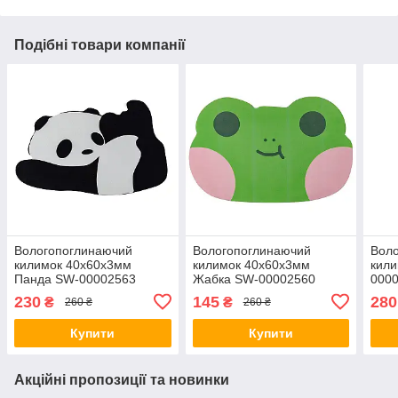
Подібні товари компанії
Вологопоглинаючий
Вологопоглинаючий
Вол
килимок 40х60х3мм
килимок 40х60х3мм
кил
Панда SW-00002563
Жабка SW-00002560
000
230
145
280
₴
₴
260 ₴
260 ₴
Купити
Купити
Акційні пропозиції та новинки