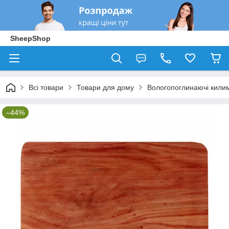
SheepShop
Всі товари
Товари для дому
Вологопоглинаючі кили
–44%