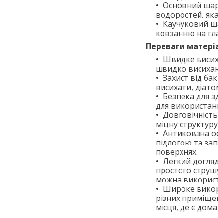
Основний шар 
водоростей, яка
Каучуковий ша
ковзанню на гла
Переваги матері
Швидке висиха
швидко висихаю
Захист від бак
висихати, діато
Безпека для з
для використанн
Довговічність
міцну структуру
Антиковзна ос
підлогою та за
поверхнях.
Легкий догляд
простого струш
можна використ
Широке викори
різних приміщен
місця, де є дом