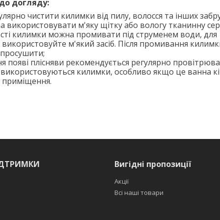
до догляду:
улярно чистити килимки від пилу, волосся та інших забр
а використовувати м'яку щітку або вологу тканинну сер
сті килимки можна промивати під струменем води, для
 використовуйте м'який засіб. Після промивання килимк
 просушити;
ня появі плісняви рекомендується регулярно провітрюв
 використовуються килимки, особливо якщо це ванна к
е приміщення.
ІДТРИМКИ
Вигідні пропозиції
Акції
Всі наші товари