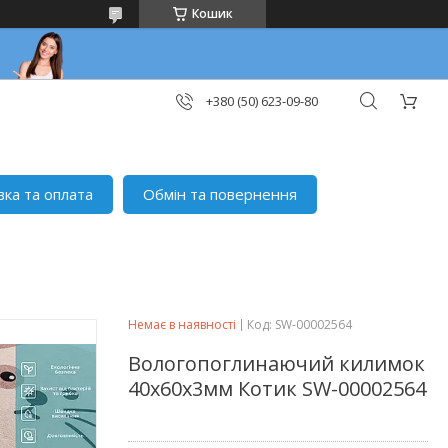
Кошик
+380 (50) 623-09-80
вка та оплата
Обмін та повернення
Немає в наявності
Код:
SW-00002564
Вологопоглинаючий килимок
40х60х3мм Котик SW-00002564