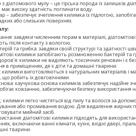
з діатомового мулу – це гірська порода із залишків ді
 має високу здатність поглинати воду.
р – забезпечує зчеплення килимка із підлогою, запобіг
дких або слизьких поверхнях.
алу:
ння: завдяки численним порам в матеріалі, діатомітов
ть після контакту з вологою.
терій та грибка: завдяки своїй структурі та здатності ш
мітові килимки запобігають розмноженню бактерій та г
доров'я: килимки не виділяють токсичних речовин і є б
я в приміщеннях, де є діти та домашні тварини.
: килимки виготовляються з натуральних матеріалів і 
, що робить їх довговічними.
нова: каучукова основа килимків забезпечує надійне зч
побігає ковзанню, забезпечуючи безпеку використання 
: килимки легко чистяться від пилу та волосся за допом
ування або промивання водою. Для видалення жирних 
овувати мийний засіб.
стання: діатомітові килимки підходять для використа
нях, включаючи ванні кімнати, кухні, вхідні двері, праль
ашні тварини.