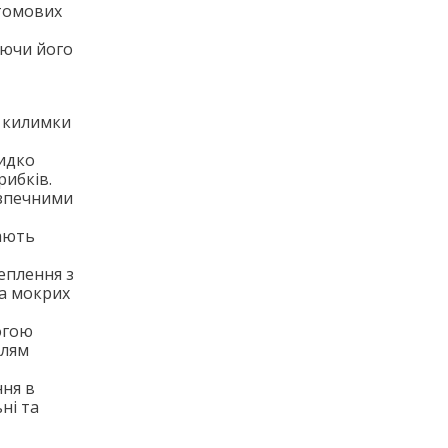
атомових
аючи його
і килимки
видко
рибків.
езпечними
мають
еплення з
на мокрих
огою
плям
ння в
ні та