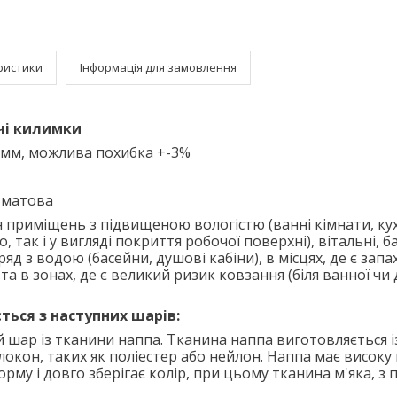
ристики
Інформація для замовлення
чі килимки
 мм, можлива похибка +-3%
 матова
я приміщень з підвищеною вологістю (ванні кімнати, кухн
, так і у вигляді покриття робочої поверхні), вітальні, б
д з водою (басейни, душові кабіни), в місцях, де є запа
та в зонах, де є великий ризик ковзання (біля ванної чи
ься з наступних шарів:
шар із тканини наппа. Тканина наппа виготовляється і
окон, таких як поліестер або нейлон. Наппа має високу 
рму і довго зберігає колір, при цьому тканина м'яка, з