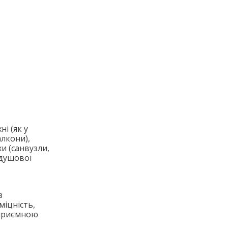
і (як у
алкони),
хи (санвузли,
 душової
з
міцність,
 приємною