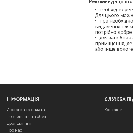
Рекомендації що
необхідно рег
Для цього можн
при необхідно
видалення плям
потрібно добре
для запобіган
приміщення, де
або інше волог
ІНФОРМАЦІЯ
СЛУЖБА П
Доставка та оплата
Контакти
Повернення та обмін
Дропшиппінг
Про нас