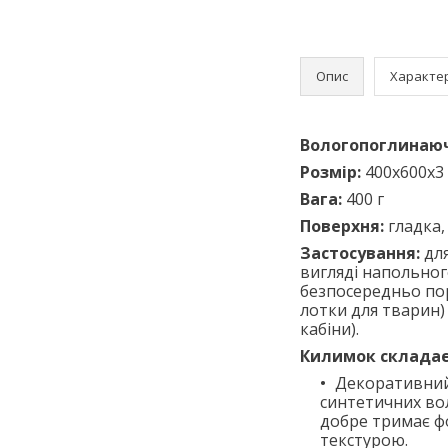
Опис
Характе
Вологопоглинаю
Розмір:
400х600х3
Вага:
400 г
Поверхня:
гладка,
Застосування:
дл
вигляді напольного
безпосередньо поря
лотки для тварин) 
кабіни).
Килимок складаєт
Декоративний 
синтетичних вол
добре тримає фо
текстурою.