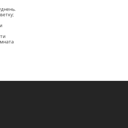
уднень.
ветку;
и
ати
імната