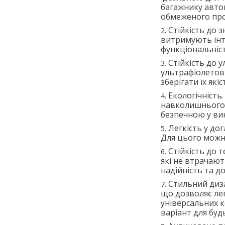
багажнику автом
обмеженого про
Стійкість до 
витримують інте
функціональніст
Стійкість до 
ультрафіолетови
зберігати їх які
Екологічність
навколишнього 
безпечною у ви
Легкість у дог
Для цього можн
Стійкість до 
які не втрачают
надійність та д
Стильний диза
що дозволяє лег
універсальних к
варіант для буд