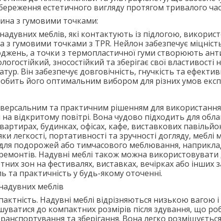
збереження естетичного вигляду протягом тривалого час
ина з гумовими точками:
 надувних меблів, які контактують із підлогою, викорис
 з гумовими точками з TPR. Нейлон забезпечує міцніст
оджень, а точки з термопластичної гуми створюють ан
логостійкий, зносостійкий та зберігає свої властивості 
тур. Він забезпечує довговічність, гнучкість та ефекти
робить його оптимальним вибором для різних умов експл
ніверсальним та практичним рішенням для використання 
і на відкритому повітрі. Вона чудово підходить для об
квартирах, будинках, офісах, кафе, виставкових павільйо
ки легкості, портативності та зручності догляду, меблі
для подорожей або тимчасового меблювання, наприклад
с ремонтів. Надувні меблі також можна використовувати
них зон на фестивалях, виставках, вечірках або інших з
ь та практичність у будь-якому оточенні.
надувних меблів
мпактність. Надувні меблі відрізняються низькою вагою і
уватися до компактних розмірів після здування, що роб
ранспортування та зберігання. Вона легко розміщується