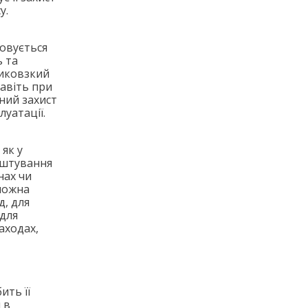
у.
товується
ь та
тиковзкий
навіть при
вний захист
уатації.
як у
лаштування
нах чи
 можна
, для
 для
аходах,
ить її
 в