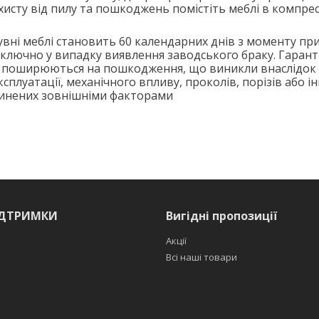
исту від пилу та пошкоджень помістіть меблі в компре
увні меблі становить 60 календарних днів з моменту пр
иключно у випадку виявлення заводського браку. Гарант
е поширюються на пошкодження, що виникли внаслідок
сплуатації, механічного впливу, проколів, порізів або і
чинених зовнішніми факторами
ІДТРИМКИ
Вигідні пропозиції
Акції
Всі наші товари