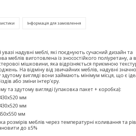
ристики
Інформація для замовлення
увазі надувні меблі, які поєднують сучасний дизайн та
ова меблів виготовлена із зносостійкого поліуретану, а 
естерової мішковини, яка відрізняється приємною текст
джень. На відміну від звичайних меблів, надувні значно
у здутому вигляді вони займають мінімум місця, що є ід
здів або зміни інтер'єру.
му та здутому вигляді (упаковка пакет + коробка):
х430х520 мм
х430х520 мм
450х550 мм
а розмірів меблів через температурні коливання та рі
тановити до ±5%