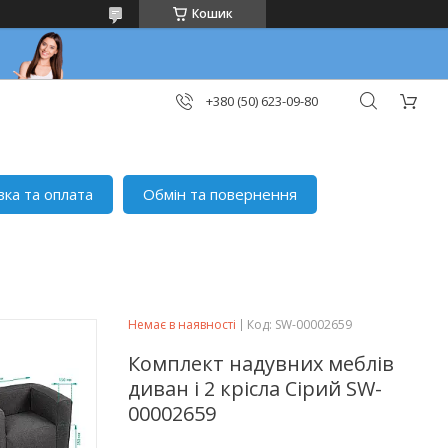
Кошик
+380 (50) 623-09-80
вка та оплата
Обмін та повернення
Немає в наявності
Код:
SW-00002659
Комплект надувних меблів
диван і 2 крісла Сірий SW-
00002659