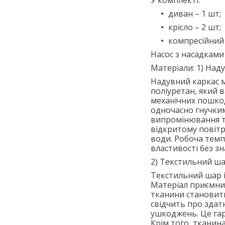
диван – 1 шт;
крісло – 2 шт;
компресійний 
Насос з насадкам
Матеріали: 1) Наду
Надувний каркас м
поліуретан, який в
механічних пошкод
одночасно гнучким
випромінювання т
відкритому повітр
води. Робоча темп
властивості без зн
2) Текстильний шар
Текстильний шар і
Матеріал приємний
тканини становить
свідчить про здат
ушкоджень. Це гар
Крім того, тканина