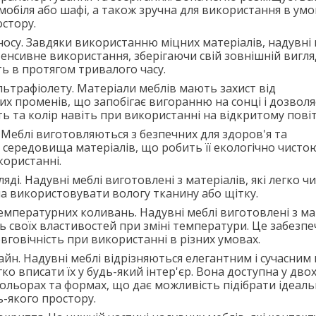
обіля або шафі, а також зручна для використання в умо
стору.
зносу. Завдяки використанню міцних матеріалів, надувні 
нсивне використання, зберігаючи свій зовнішній вигляд
ь в протягом тривалого часу.
ультрафіолету. Матеріали меблів мають захист від
х променів, що запобігає вигоранню на сонці і дозволя
сть та колір навіть при використанні на відкритому повіт
. Меблі виготовляються з безпечних для здоров'я та
середовища матеріалів, що робить її екологічно чисто
користанні.
ляді. Надувні меблі виготовлені з матеріалів, які легко чи
а використовувати вологу тканину або щітку.
температурних коливань. Надувні меблі виготовлені з ма
ь своїх властивостей при зміні температури. Це забезпеч
овговічність при використанні в різних умовах.
йн. Надувні меблі відрізняються елегантним і сучасним
ко вписати їх у будь-який інтер'єр. Вона доступна у дво
ольорах та формах, що дає можливість підібрати ідеал
ь-якого простору.