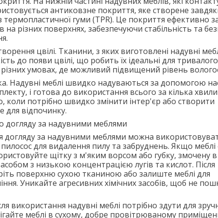
криття. На нижній частині надувних меблів, які контакт
ристовується антиковзне покриття, яке створене завдяк
 термопластичної гуми (TPR). Це покриття ефективно з
 на різних поверхнях, забезпечуючи стабільність та без
я.
утворення цвілі. Тканини, з яких виготовлені надувні меб
ість до появи цвілі, що робить їх ідеальні для тривалого
різних умовах, де можливий підвищений рівень вологос
а. Надувні меблі швидко надуваються за допомогою на
лекту, і готова до використання всього за кілька хвили
, коли потрібно швидко змінити інтер'єр або створити
е для відпочинку.
о догляду за надувними меблями
я догляду за надувними меблями можна використовуват
о пилосос для видалення пилу та забруднень. Якщо меблі
ористовуйте щітку з м'яким ворсом або губку, змочену в
асобом з низькою концентрацією лугів та кислот. Після
іть поверхню сухою тканиною або залиште меблі для
ння. Уникайте агресивних хімічних засобів, щоб не по
ісля використання надувні меблі потрібно здути для зруч
рігайте меблі в сухому, добре провітрюваному приміщенн