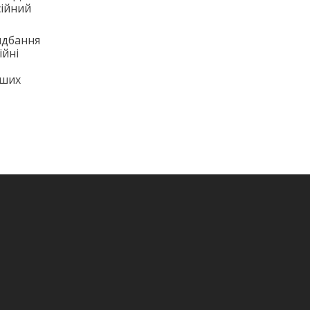
сійний
идбання
ійні
нших