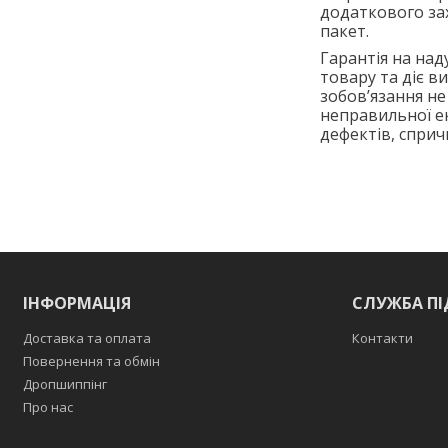
додаткового зах
пакет.
Гарантія на над
товару та діє в
зобов’язання н
неправильної ек
дефектів, спри
ІНФОРМАЦІЯ
СЛУЖБА П
Доставка та оплата
Контакти
Повернення та обмін
Дропшиппінг
Про нас