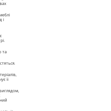
вах
меблі
 і
є
рі.
ю та
стяться.
теріалів,
ує її
 виглядом,
х
ьний