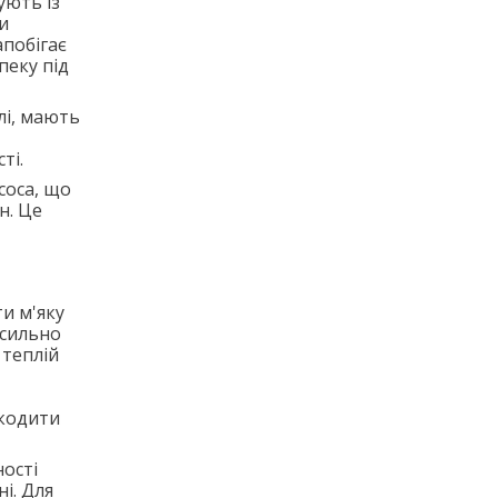
ують із
и
апобігає
пеку під
лі, мають
ті.
соса, що
н. Це
и м'яку
 сильно
 теплій
шкодити
ності
і. Для