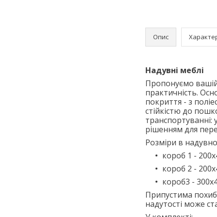
Опис
Характе
Надувні меблі
Пропонуємо вашій 
практичність. Осн
покриття - з полі
стійкістю до пошко
транспортуванні: 
рішенням для переї
Розміри в надувно
короб 1 - 200
короб 2 - 200
короб3 - 300х
Припустима похибк
надутості може с
У комплекті: