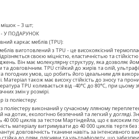
мішок – 3 шт;
и - У ПОДАРУНОК
вний каркас меблів (TPU):
еблів виготовлений з TPU - це високоякісний термопл
ідрізняється своєю міцністю, еластичністью та стійкістю
жень. Він має молекулярну структуру, яка дозволяє йом
 та довговічним. TPU стійкий до жирів та олій, ультра
а погодних умов, що робить його ідеальним для викор
і. Матеріал також має високу стійкість до зносу та про
ература TPU коливається від -40°C до 80°C, при цьому зб
ачних змін у розмірі.
 із поліестеру:
з поліестеру виконаний у сучасному лляному переплетен
 на дотик, екологічно безпечний та легкий у догляді. Зн
 40 000 циклів за тестом Мартіндейла, що є високим п
ність матеріалу витримувати до 40 000 циклів тертя без
антує довговічність тканини навіть за інтенсивного ви
 стійка до плям, плісняви та ультрафіолету, що забезпечу