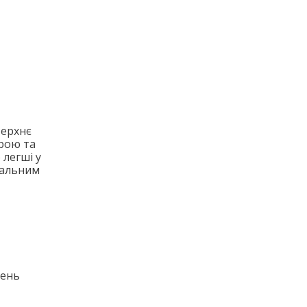
верхнє
урою та
 легші у
еальним
вень