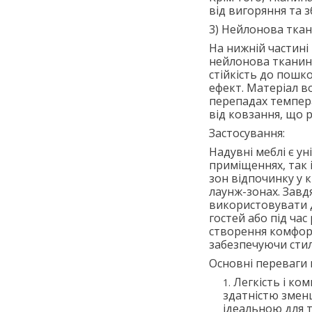
від вигоряння та 
3) Нейлонова ткан
На нижній частині
нейлонова тканина
стійкість до пошк
ефект. Матеріал во
перепадах темпера
від ковзання, що 
Застосування:
Надувні меблі є у
приміщеннях, так 
зон відпочинку у 
лаунж-зонах. Завдя
використовувати 
гостей або під ча
створення комфорт
забезпечуючи стил
Основні переваги 
Легкість і ко
здатністю зменш
ідеальною для т