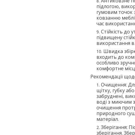
Антиковзне по
підлогою, вико
гумовим точок з
ковзанню меблів
час використанн
Стійкість до 
підвищену стійк
використання в 
Швидка збірк
входить до комп
особливо зручно
комфортне місц
Рекомендації щод
Очищення: Дл
щітку, губку аб
забруднені, вик
воді з миючим з
очищення протр
природного суші
матеріал.
Зберігання: П
зберігання. Збе