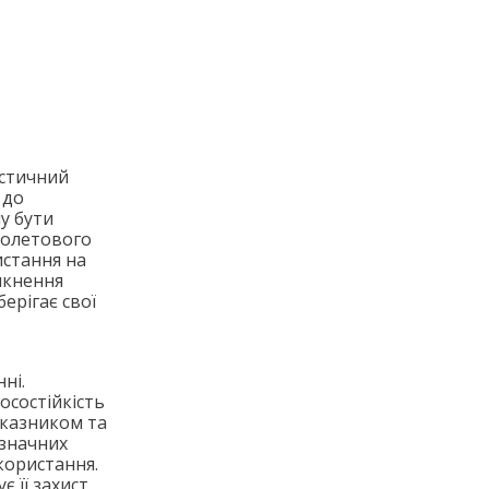
астичний
 до
у бути
фіолетового
истання на
никнення
ерігає свої
ні.
осостійкість
оказником та
 значних
користання.
є її захист