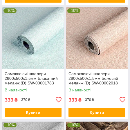
–10%
–10%
Самоклеючі шпалери
Самоклеючі шпалери
2800х500х1,5мм Блакитний
2800х500х1,5мм Бежевий
меланж (D) SW-00001783
меланж (D) SW-00002018
В наявності
В наявності
333
333
₴
₴
370 ₴
370 ₴
Купити
Купити
–10%
–10%