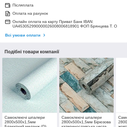
Післяплата
Оплата на рахунок
Онлайн оплата на карту Приват Банк IBAN:
UA453052990000026008006818901 ФОП Брянцева Т. О
Всі умови оплати
Подібні товари компанії
Самоклеючі шпалери
Самоклеючі шпалери
Сам
2800х500х1,5мм
2800х500х1,5мм Бірюзова
2800
Блакитний меланж (D)
катеринославська цегла
жовт