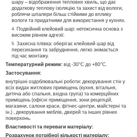
шару – відображення теплових хвиль, що дає
додаткову теплову ізоляцію та захист від вологи,
роблячи шпалери більш стійкими до впливу
вологи та придатними для використання у кухнях.
Подвійний клейовий шар: нетоксична основа з
високим рівнем адгезії.
Захисна плівка: оберігає клейовий шар від
пересихання та забруднення, легко знімається
під час монтажу.
Температурний режим:
від -30°C до +80°C.
Застосування:
внутрішні оздоблювальні роботи: декорування стін у
всіх видах житлових приміщень (кухня, вітальня,
дитяча або спальня, вхідна група) та комерційних
приміщень (офісні приміщення, зони рецепцій,
магазини, салони краси, фітнес-центри, майстерні та
ін.) , декорування меблів, дверей та інших рівних
поверхонь.
Властивості та переваги матеріалу:
Розрахунок потрібної кількості матеріалу: