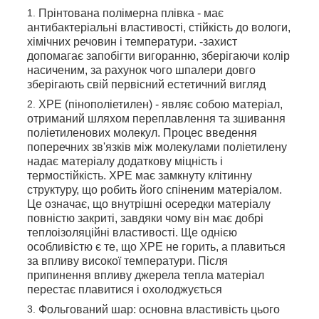
Прінтована полімерна плівка - має
антибактеріальні властивості, стійкість до вологи,
хімічних речовин і температури. -захист
допомагає запобігти вигоранню, зберігаючи колір
насиченим, за рахунок чого шпалери довго
зберігають свій первісний естетичний вигляд
XPE (пінополіетилен) - являє собою матеріал,
отриманий шляхом переплавлення та зшивання
поліетиленових молекул. Процес введення
поперечних зв'язків між молекулами поліетилену
надає матеріалу додаткову міцність і
термостійкість. XPE має замкнуту клітинну
структуру, що робить його спіненим матеріалом.
Це означає, що внутрішні осередки матеріалу
повністю закриті, завдяки чому він має добрі
теплоізоляційні властивості. Ще однією
особливістю є те, що ХРЕ не горить, а плавиться
за впливу високої температури. Після
припинення впливу джерела тепла матеріал
перестає плавитися і охолоджується
Фольгований шар: основна властивість цього