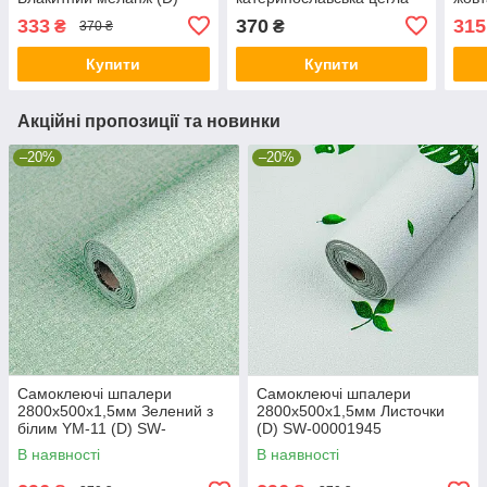
SW-00001783
(D) SW-00001943
цегл
333
370
315
₴
₴
370 ₴
Купити
Купити
Акційні пропозиції та новинки
–20%
–20%
Самоклеючі шпалери
Самоклеючі шпалери
2800х500х1,5мм Зелений з
2800х500х1,5мм Листочки
білим YM-11 (D) SW-
(D) SW-00001945
00002019
В наявності
В наявності