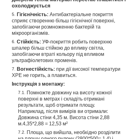
охолоджується
Гігієнічність:
Антибактеріальне покриття
сприяє створенню більш гігієнічної поверхні,
запобігаючи розмноженню бактерій та
мікроорганізмів.
Стійкість:
УФ-покриття робить поверхню
шпалер більш стійкою до впливу світла,
запобігаючи втраті кольору під впливом
ультрафіолетових променів.
Вогнестійкість:
при дії високої температури
ХРЕ не горить, а плавиться.
Інструкція з монтажу:
Помножте довжину на висоту кожної
поверхні в метрах і складіть отримані
результати, щоб отримати площу.
Наприклад, після вимірів ви отримали:
Довжина стіни 4,35 м. Висота стіни 2,88
м.4,35*2,88 = 12,53 м²
Площа, що вийшла, необхідно розділити
на площу одного рулону (2800*500= 1,4) і