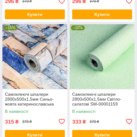
296
296
₴
₴
370 ₴
370 ₴
Купити
Купити
–15%
–10%
Самоклеючі шпалери
Самоклеючі шпалери
2800х500х1,5мм Синьо-
2800х500х1,5мм Світло-
жовта катиринославська
салатові SW-00001159
цегла (D) SW-00001785
В наявності
В наявності
315
333
₴
₴
370 ₴
370 ₴
Купити
Купити