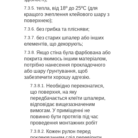
тепла, від 18º до 25ºС (для
кращого зчеплення клейового шару з
поверхнею);
без грибка та плісняви;
без старих шпалер або інших
елементів, що декорують;
Якщо стіна була фарбована або
покрита якимось іншим матеріалом,
потрібно нанесення прокладочного
або шару ґрунтування, щоб
забезпечити хорошу адгезію.
Необхідно переконатися,
що поверхня, на яку
передбачається клеїти шпалери,
відповідає вищезазначеним
вимогам. У приміщенні не
повинно бути протягів під час
проведення монтажних робіт
Кожен рулон перед
поклеюванням слід перевірити