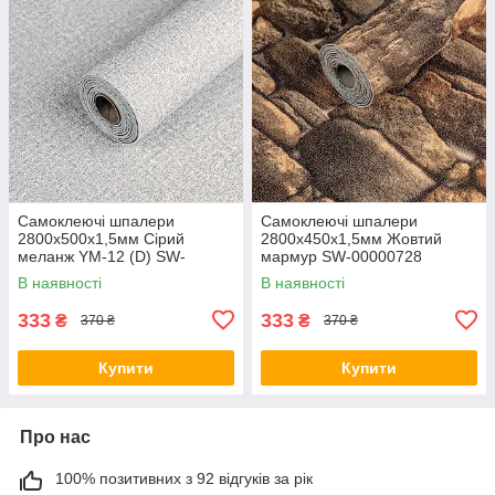
Самоклеючі шпалери
Самоклеючі шпалери
2800х500х1,5мм Сірий
2800х450х1,5мм Жовтий
меланж YM-12 (D) SW-
мармур SW-00000728
00002020
В наявності
В наявності
333
333
₴
₴
370 ₴
370 ₴
Купити
Купити
Про нас
100% позитивних з 92 відгуків за рік