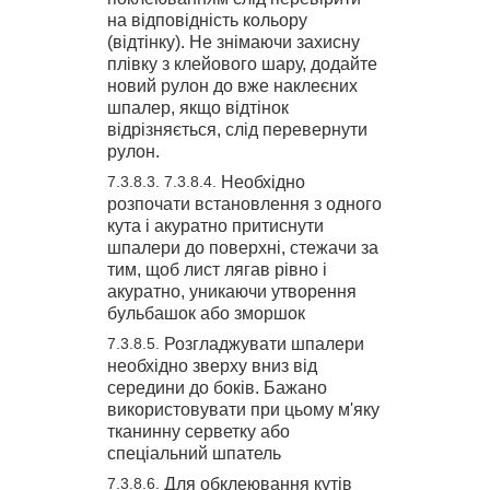
на відповідність кольору
(відтінку). Не знімаючи захисну
плівку з клейового шару, додайте
новий рулон до вже наклеєних
шпалер, якщо відтінок
відрізняється, слід перевернути
рулон.
Необхідно
розпочати встановлення з одного
кута і акуратно притиснути
шпалери до поверхні, стежачи за
тим, щоб лист лягав рівно і
акуратно, уникаючи утворення
бульбашок або зморшок
Розгладжувати шпалери
необхідно зверху вниз від
середини до боків. Бажано
використовувати при цьому м'яку
тканинну серветку або
спеціальний шпатель
Для обклеювання кутів