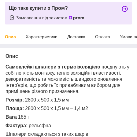
Що таке купити з Пром?
Замовлення під захистом
Опис
Характеристики
Доставка
Оплата
Умови п
Опис
Самоклейкі шпалери з термоізоляцією
поєднують у
собі легкість монтажу, теплоізоляційні властивості,
декоративність та можливість швидкого оновлення
інтер'єрів, що робить їх привабливим вибором для
приміщень різного призначення.
Розмір:
2800 х 500 х 1,5 мм
Площа:
2800 х 500 х 1,5 мм – 1,4 м2
Вага
185 г
Фактура:
рельєфна
Шпалери складаються з таких шарів: