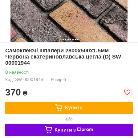
Самоклеючі шпалери 2800х500х1,5мм
Червона екатериновлавська цегла (D) SW-
00001944
В наявності
Код: SW-00001944
Роздріб
370
₴
Купити
або
Купити з