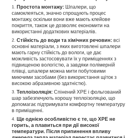
Простота монтажу:
Шпалери, що
самоклеяться, значно спрощують процес
монтажу, оскільки вони вже мають клейове
покриття, також це дозволяє економити на
використанні додаткових матеріалів.
Стійкість до води та хімічних речовин:
всі
основні матеріали, з яких виготовлені шпалери
мають гарну стійкість до вологи, це дає
можливість застосовувати їх у приміщеннях з
підвищеною вологістю, а завдяки полімерній
плівці, шпалери можна мити побутовими
миючими засобами (без використання щіток з
високою абразивною здатністю).
Теплоізоляція:
Спінений ХРЕ і фольгований
шар забезпечують хорошу теплоізоляцію, що
допомагає підтримувати комфортну температуру
в приміщенні.
Ще однією особливістю є те, що ХРЕ не
горить, а плавиться при дії високої
температури. Після припинення впливу
джерела тепла матеріал перестає плавитися і