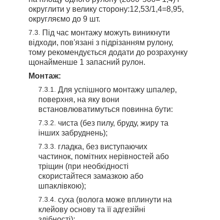
округлити у велику сторону:12,53/1,4=8,95,
округляємо до 9 шт.
Під час монтажу можуть виникнути
відходи, пов'язані з підрізанням рулону,
тому рекомендується додати до розрахунку
щонайменше 1 запасний рулон.
Монтаж:
Для успішного монтажу шпалер,
поверхня, на яку вони
встановлюватимуться повинна бути:
чиста (без пилу, бруду, жиру та
інших забруднень);
гладка, без виступаючих
частинок, помітних нерівностей або
тріщин (при необхідності
скористайтеся замазкою або
шпаклівкою);
суха (волога може вплинути на
клейову основу та її адгезійні
здібності);