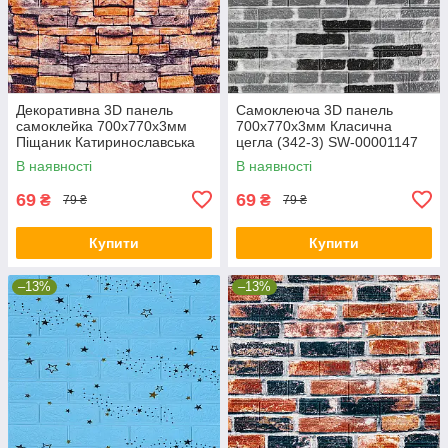
Декоративна 3D панель
Самоклеюча 3D панель
самоклейка 700х770х3мм
700х770х3мм Класична
Піщаник Катиринославська
цегла (342-3) SW-00001147
цегла (045-3) SW-00000692
В наявності
В наявності
69
69
₴
₴
79 ₴
79 ₴
Купити
Купити
–13%
–13%