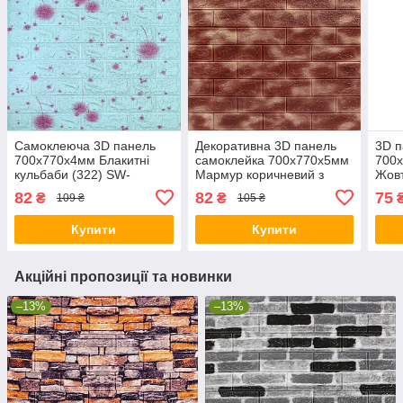
Самоклеюча 3D панель
Декоративна 3D панель
3D 
700х770х4мм Блакитні
самоклейка 700х770х5мм
700
кульбаби (322) SW-
Мармур коричневий з
Жовт
00001362
золотом (цегла) (361) SW-
000
82
82
75
₴
₴
109 ₴
105 ₴
00000637
Купити
Купити
Акційні пропозиції та новинки
–13%
–13%