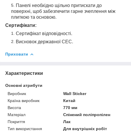
Панелі необхідно щільно притискати до
поверхні, щоб забезпечити гарне зчеплення між
плиткою та основою.
Сертифікати:
Сертифікат відповідності.
Висновок державної СЕС.
Приховати
Характеристики
Основні атрибути
Виробник
Wall Sticker
Країна виробник
Китай
Висота
770 мм
Матеріал
Спінений поліпропілен
Покриття
Лак
Тип використання
Для внутрішніх робіт