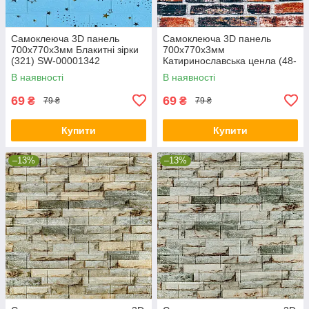
Самоклеюча 3D панель
Самоклеюча 3D панель
700х770х3мм Блакитні зірки
700х770х3мм
(321) SW-00001342
Катиринославська ценла (48-
3) SW-00001165
В наявності
В наявності
69
69
₴
₴
79 ₴
79 ₴
Купити
Купити
–13%
–13%