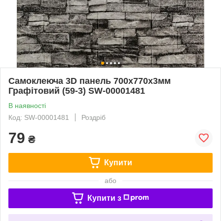
Самоклеюча 3D панель 700x770x3мм
Графітовий (59-3) SW-00001481
В наявності
Код: SW-00001481
Роздріб
79
₴
Купити
або
Купити з