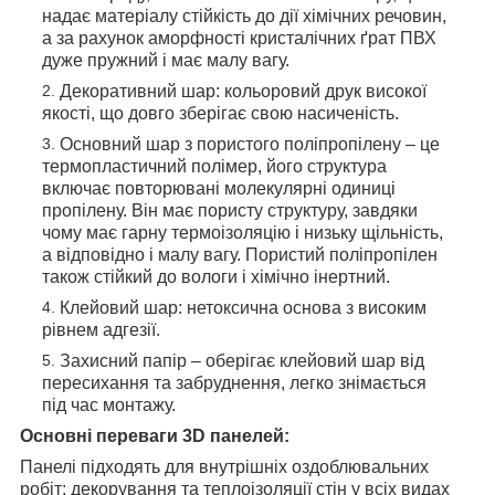
надає матеріалу стійкість до дії хімічних речовин,
а за рахунок аморфності кристалічних ґрат ПВХ
дуже пружний і має малу вагу.
Декоративний шар: кольоровий друк високої
якості, що довго зберігає свою насиченість.
Основний шар з пористого поліпропілену – це
термопластичний полімер, його структура
включає повторювані молекулярні одиниці
пропілену. Він має пористу структуру, завдяки
чому має гарну термоізоляцію і низьку щільність,
а відповідно і малу вагу. Пористий поліпропілен
також стійкий до вологи і хімічно інертний.
Клейовий шар: нетоксична основа з високим
рівнем адгезії.
Захисний папір – оберігає клейовий шар від
пересихання та забруднення, легко знімається
під час монтажу.
Основні переваги 3D панелей:
Панелі підходять для внутрішніх оздоблювальних
робіт: декорування та теплоізоляції стін у всіх видах