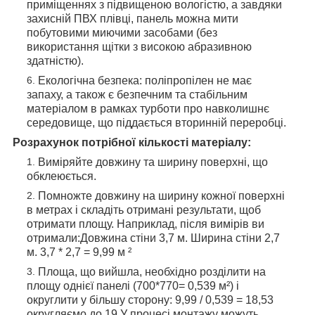
приміщеннях з підвищеною вологістю, а завдяки
захисній ПВХ плівці, панель можна мити
побутовими миючими засобами (без
використання щітки з високою абразивною
здатністю).
Екологічна безпека: поліпропілен не має
запаху, а також є безпечним та стабільним
матеріалом в рамках турботи про навколишнє
середовище, що піддається вторинній переробці.
Розрахунок потрібної кількості матеріалу:
Виміряйте довжину та ширину поверхні, що
обклеюється.
Помножте довжину на ширину кожної поверхні
в метрах і складіть отримані результати, щоб
отримати площу. Наприклад, після вимірів ви
отримали:Довжина стіни 3,7 м. Ширина стіни 2,7
м. 3,7 * 2,7 = 9,99 м ²
Площа, що вийшла, необхідно розділити на
площу однієї панелі (700*770= 0,539 м²) і
округлити у більшу сторону: 9,99 / 0,539 = 18,53
округляємо до 19.У процесі монтажу можуть