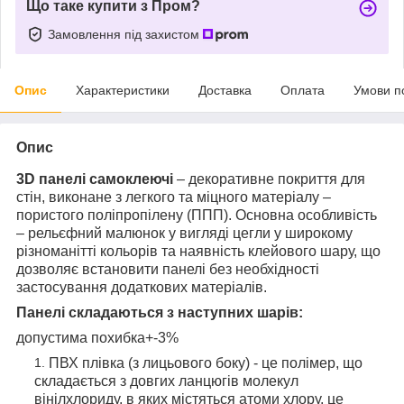
Що таке купити з Пром?
Замовлення під захистом
Опис
Характеристики
Доставка
Оплата
Умови п
Опис
3D панелі самоклеючі
– декоративне покриття для
стін, виконане з легкого та міцного матеріалу –
пористого поліпропілену (ППП). Основна особливість
– рельєфний малюнок у вигляді цегли у широкому
різноманітті кольорів та наявність клейового шару, що
дозволяє встановити панелі без необхідності
застосування додаткових матеріалів.
Панелі складаються з наступних шарів:
допустима похибка+-3%
ПВХ плівка (з лицьового боку) - це полімер, що
складається з довгих ланцюгів молекул
вінілхлориду, в яких містяться атоми хлору, це