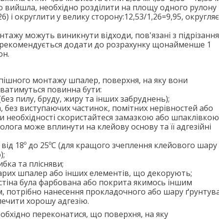
 вийшла, необхідно розділити на площу одного рулону
26) і округлити у велику сторону:12,53/1,26=9,95, округля
онтажу можуть виникнути відходи, пов'язані з підрізанн
 рекомендується додати до розрахунку щонайменше 1
он.
спішного монтажу шпалер, поверхня, на яку вони
ватимуться повинна бути:
(без пилу, бруду, жиру та інших забруднень);
, без виступаючих частинок, помітних нерівностей або
и необхідності скористайтеся замазкою або шпаклівкою)
волога може вплинути на клейову основу та її адгезійні
 від 18º до 25ºС (для кращого зчеплення клейового шару 
);
ибка та плісняви;
тарих шпалер або інших елементів, що декорують;
стіна була фарбована або покрита якимось іншим
, потрібно нанесення прокладочного або шару ґрунтув
ечити хорошу адгезію.
обхідно переконатися, що поверхня, на яку