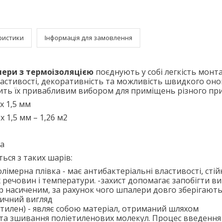
ристики
Інформація для замовлення
ери з термоізоляцією
поєднують у собі легкість монт
ластивості, декоративність та можливість швидкого он
бить їх привабливим вибором для приміщень різного пр
х 1,5 мм
х 1,5 мм – 1,26 м2
а
ся з таких шарів:
лімерна плівка - має антибактеріальні властивості, стій
х речовин і температури. -захист допомагає запобігти в
р насиченим, за рахунок чого шпалери довго зберігають
тичний вигляд
етилен) - являє собою матеріал, отриманий шляхом
та зшивання поліетиленових молекул. Процес введення