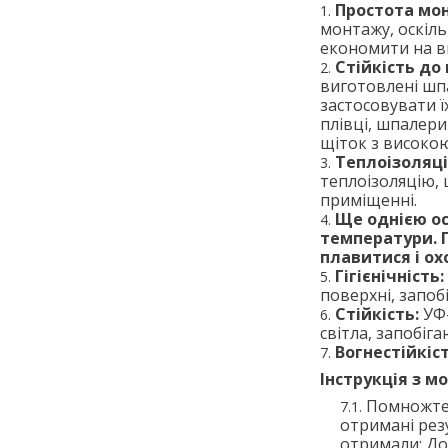
Простота мо
монтажу, оскіл
економити на в
Стійкість до
виготовлені шпа
застосовувати ї
плівці, шпалер
щіток з високо
Теплоізоляці
теплоізоляцію,
приміщенні.
Ще однією ос
температури. 
плавитися і о
Гігієнічність:
поверхні, запоб
Стійкість:
УФ-
світла, запобіг
Вогнестійкіст
Інструкція з м
Помножте 
отримані рез
отримали: Дов