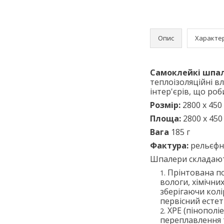
Опис
Характе
Самоклейкі шпал
теплоізоляційні в
інтер'єрів, що ро
Розмір:
2800 х 450 
Площа:
2800 х 450 
Вага
185 г
Фактура:
рельєфн
Шпалери складають
Прінтована по
вологи, хімічни
зберігаючи колі
первісний есте
XPE (пінополі
переплавлення 