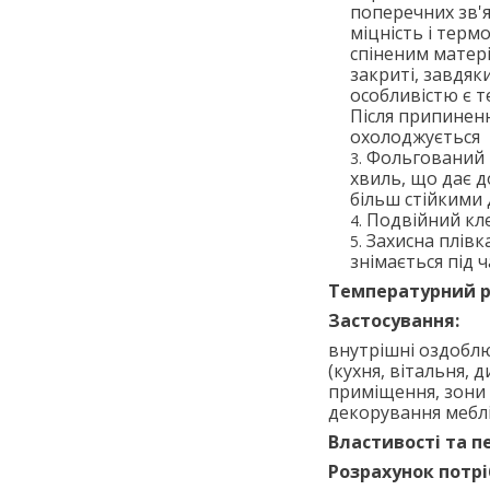
поперечних зв'
міцність і терм
спіненим матері
закриті, завдяк
особливістю є т
Після припиненн
охолоджується
Фольгований 
хвиль, що дає д
більш стійкими 
Подвійний кле
Захисна плівк
знімається під 
Температурний 
Застосування:
внутрішні оздоблю
(кухня, вітальня, 
приміщення, зони р
декорування меблі
Властивості та п
Розрахунок потрі