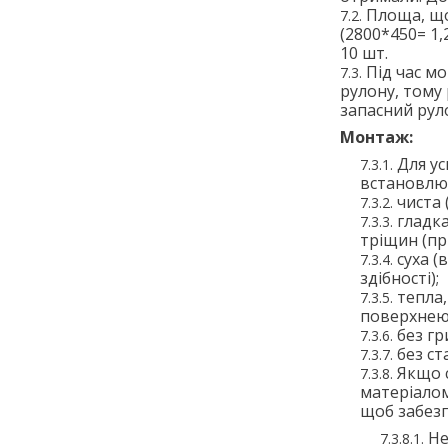
Площа, що
(2800*450= 1,
10 шт.
Під час м
рулону, тому
запасний рул
Монтаж:
Для у
встановлю
чиста 
гладка
тріщин (пр
суха (
здібності);
тепла,
поверхнею
без гр
без с
Якщо 
матеріалом
щоб забезп
Не