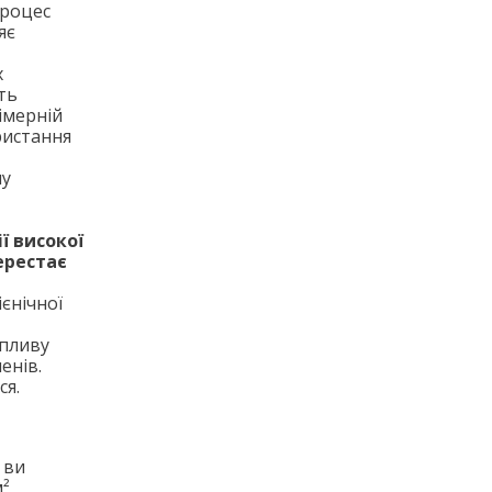
процес
яє
х
ть
імерній
ристання
шу
ї високої
ерестає
єнічної
пливу
енів.
ся.
 ви
м²