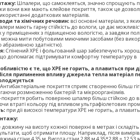
нтажу:
Шпалери, що самоклеяться, значно спрощують 
ьки вони вже мають клейове покриття, також це дозвол
икористанні додаткових матеріалів.
 води та хімічних речовин:
всі основні матеріали, з яки
лери мають гарну стійкість до вологи, це дає можливіс
х у приміщеннях з підвищеною вологістю, а завдяки пол
и можна мити побутовими миючими засобами (без вико
ю абразивною здатністю).
я:
Спінений ХРЕ і фольгований шар забезпечують хоро
 що допомагає підтримувати комфортну температуру в
обливістю є те, що ХРЕ не горить, а плавиться при ді
Після припинення впливу джерела тепла матеріал п
холоджується
Антибактеріальне покриття сприяє створенню більш гігі
ігаючи розмноженню бактерій та мікроорганізмів.
покриття робить поверхню шпалер більш стійкою до в
аючи втраті кольору під впливом ультрафіолетових пром
ь:
при дії високої температури ХРЕ не горить, а плавить
онтажу:
довжину на висоту кожної поверхні в метрах і складіть
ультати, щоб отримати площу. Наприклад, після вимірів
жина стіни 4,35 м. Висота стіни 2,88 м.4,35*2,88 = 12,53 