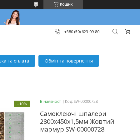
Кошик
+380 (50) 623-09-80
вка та оплата
Обмін та повернення
В наявності
Код:
SW-00000728
–10%
Самоклеючі шпалери
2800х450х1,5мм Жовтий
мармур SW-00000728