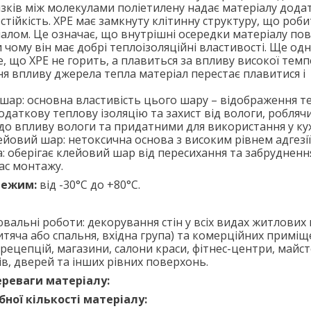
язків між молекулами поліетилену надає матеріалу дода
остійкість. XPE має замкнуту клітинну структуру, що роб
алом. Це означає, що внутрішні осередки матеріалу по
и чому він має добрі теплоізоляційні властивості. Ще од
е, що ХРЕ не горить, а плавиться за впливу високої тем
я впливу джерела тепла матеріал перестає плавитися і
шар: основна властивість цього шару – відображення т
одаткову теплову ізоляцію та захист від вологи, робля
до впливу вологи та придатними для використання у кух
йовий шар: нетоксична основа з високим рівнем адгезії
а: оберігає клейовий шар від пересихання та забрудненн
час монтажу.
режим:
від -30°C до +80°C.
вальні роботи: декорування стін у всіх видах житлови
дитяча або спальня, вхідна група) та комерційних приміщ
ецепцій, магазини, салони краси, фітнес-центри, майстерн
в, дверей та інших рівних поверхонь.
ереваги матеріалу:
бної кількості матеріалу: