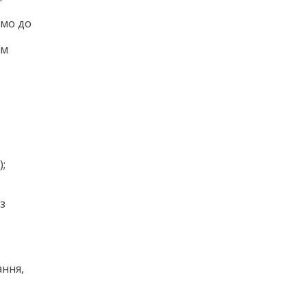
ємо до
ям
;
з
ання,