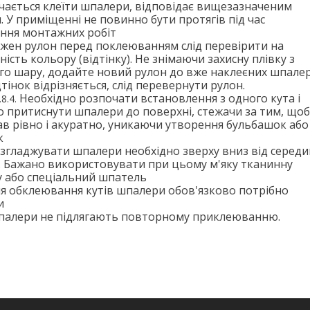
чається клеїти шпалери, відповідає вищезазначеним
 У приміщенні не повинно бути протягів під час
ння монтажних робіт
жен рулон перед поклеюванням слід перевірити на
ність кольору (відтінку). Не знімаючи захисну плівку з
го шару, додайте новий рулон до вже наклеєних шпалер
тінок відрізняється, слід перевернути рулон.
Необхідно розпочати встановлення з одного кута і
о притиснути шпалери до поверхні, стежачи за тим, щоб
ав рівно і акуратно, уникаючи утворення бульбашок або
к
згладжувати шпалери необхідно зверху вниз від серед
в. Бажано використовувати при цьому м'яку тканинну
у або спеціальний шпатель
я обклеювання кутів шпалери обов'язково потрібно
и
алери не підлягають повторному приклеюванню.