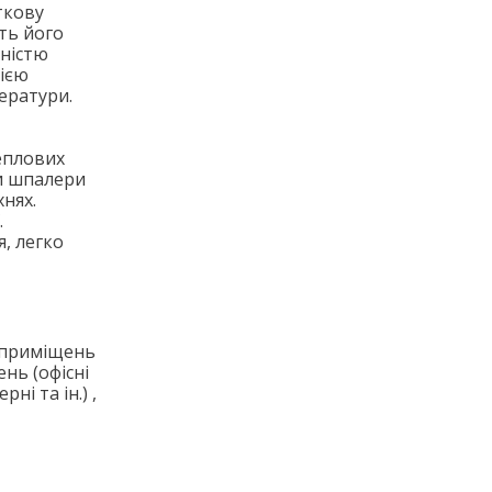
ткову
ить його
вністю
нією
ператури.
еплових
чи шпалери
нях.
.
я, легко
х приміщень
ень (офісні
і та ін.) ,