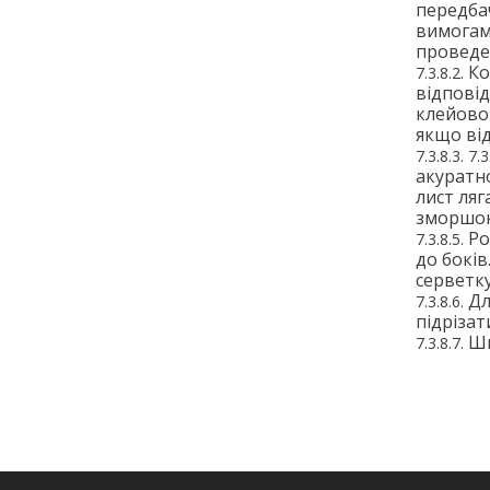
передба
вимогам.
проведе
Ко
відповід
клейово
якщо від
акуратн
лист ляг
зморшо
Ро
до бокі
серветк
Дл
підрізат
Шп