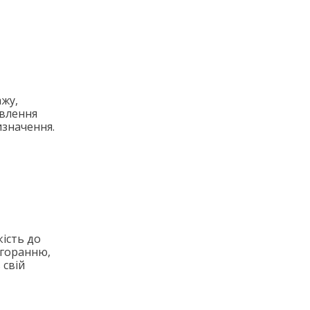
ажу,
овлення
изначення.
кість до
игоранню,
 свій