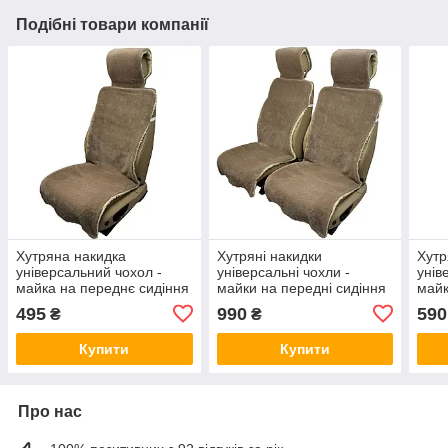
Подібні товари компанії
Хутряна накидка
Хутряні накидки
Хутр
універсальний чохол -
універсальні чохли -
унів
майка на переднє сидіння
майки на передні сидіння
майк
авто з овчини (Еко-хутро)
авто з овчини (Еко-хутро)
авто
495
990
590
₴
₴
темно-бежева
темно-бежеві
тем
Купити
Купити
Про нас