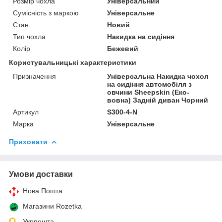
Розмір чохла
Універсальний
Сумісність з маркою
Універсальне
Стан
Новий
Тип чохла
Накидка на сидіння
Колір
Бежевий
Користувальницькі характеристики
Призначення
Універсальна Накидка чохол
на сидіння автомобіля з
овчини Sheepskin (Еко-
вовна) Задній диван Чорний
Артикул
S300-4-N
Марка
Універсальне
Приховати
Умови доставки
Нова Пошта
Магазини Rozetka
Укрпошта