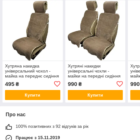
Хутряна накидка
Хутряні накидки
Хутр
універсальний чохол -
універсальні чохли -
унів
майка на переднє сидіння
майки на передні сидіння
майк
авто з овчини (Еко-хутро)
авто з овчини (Еко-хутро)
авто
495
990
990
₴
₴
темно-бежева
темно-бежеві
тем
Купити
Купити
Про нас
100% позитивних з 92 відгуків за рік
Працює з 15.11.2019