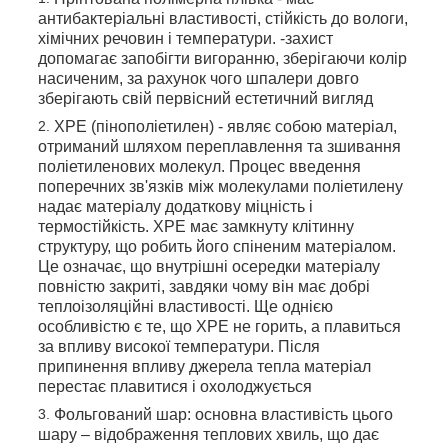
антибактеріальні властивості, стійкість до вологи,
хімічних речовин і температури. -захист
допомагає запобігти вигоранню, зберігаючи колір
насиченим, за рахунок чого шпалери довго
зберігають свій первісний естетичний вигляд
XPE (пінополіетилен) - являє собою матеріал,
отриманий шляхом переплавлення та зшивання
поліетиленових молекул. Процес введення
поперечних зв'язків між молекулами поліетилену
надає матеріалу додаткову міцність і
термостійкість. XPE має замкнуту клітинну
структуру, що робить його спіненим матеріалом.
Це означає, що внутрішні осередки матеріалу
повністю закриті, завдяки чому він має добрі
теплоізоляційні властивості. Ще однією
особливістю є те, що ХРЕ не горить, а плавиться
за впливу високої температури. Після
припинення впливу джерела тепла матеріал
перестає плавитися і охолоджується
Фольгований шар: основна властивість цього
шару – відображення теплових хвиль, що дає