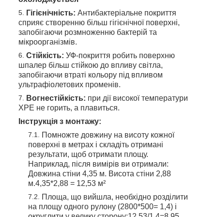
Гігієнічність:
Антибактеріальне покриття
сприяє створенню більш гігієнічної поверхні,
запобігаючи розмноженню бактерій та
мікроорганізмів.
Стійкість:
УФ-покриття робить поверхню
шпалер більш стійкою до впливу світла,
запобігаючи втраті кольору під впливом
ультрафіолетових променів.
Вогнестійкість:
при дії високої температури
ХРЕ не горить, а плавиться.
Інструкція з монтажу:
Помножте довжину на висоту кожної
поверхні в метрах і складіть отримані
результати, щоб отримати площу.
Наприклад, після вимірів ви отримали:
Довжина стіни 4,35 м. Висота стіни 2,88
м.4,35*2,88 = 12,53 м²
Площа, що вийшла, необхідно розділити
на площу одного рулону (2800*500= 1,4) і
округлити у велику сторону:12,53/1,4=8,95,