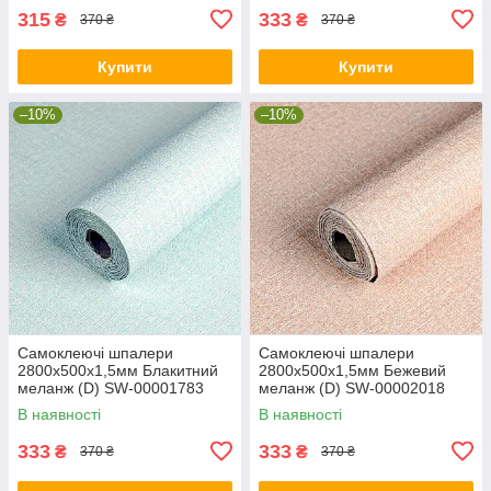
315
333
₴
₴
370 ₴
370 ₴
Купити
Купити
–10%
–10%
Самоклеючі шпалери
Самоклеючі шпалери
2800х500х1,5мм Блакитний
2800х500х1,5мм Бежевий
меланж (D) SW-00001783
меланж (D) SW-00002018
В наявності
В наявності
333
333
₴
₴
370 ₴
370 ₴