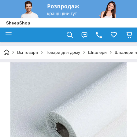
SheepShop
Всі товари
Товари для дому
Шпалери
Шпалери н