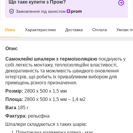
Що таке купити з Пром?
Замовлення під захистом
Опис
Характеристики
Доставка
Оплата
Умови п
Опис
Самоклейкі шпалери з термоізоляцією
поєднують у
собі легкість монтажу, теплоізоляційні властивості,
декоративність та можливість швидкого оновлення
інтер'єрів, що робить їх привабливим вибором для
приміщень різного призначення.
Розмір:
2800 х 500 х 1,5 мм
Площа:
2800 х 500 х 1,5 мм – 1,4 м2
Вага
185 г
Фактура:
рельєфна
Шпалери складаються з таких шарів:
Прінтована полімерна плівка - має