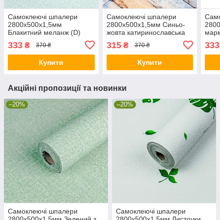
Самоклеючі шпалери
Самоклеючі шпалери
Сам
2800х500х1,5мм
2800х500х1,5мм Синьо-
280
Блакитний меланж (D)
жовта катиринославська
мар
SW-00001783
цегла (D) SW-00001785
333
315
333
₴
₴
370 ₴
370 ₴
Купити
Купити
Акційні пропозиції та новинки
–20%
–20%
Самоклеючі шпалери
Самоклеючі шпалери
2800х500х1,5мм Зелений з
2800х500х1,5мм Листочки