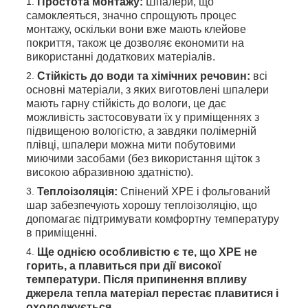
Простота монтажу:
Шпалери, що
самоклеяться, значно спрощують процес
монтажу, оскільки вони вже мають клейове
покриття, також це дозволяє економити на
використанні додаткових матеріалів.
Стійкість до води та хімічних речовин:
всі
основні матеріали, з яких виготовлені шпалери
мають гарну стійкість до вологи, це дає
можливість застосовувати їх у приміщеннях з
підвищеною вологістю, а завдяки полімерній
плівці, шпалери можна мити побутовими
миючими засобами (без використання щіток з
високою абразивною здатністю).
Теплоізоляція:
Спінений ХРЕ і фольгований
шар забезпечують хорошу теплоізоляцію, що
допомагає підтримувати комфортну температуру
в приміщенні.
Ще однією особливістю є те, що ХРЕ не
горить, а плавиться при дії високої
температури. Після припинення впливу
джерела тепла матеріал перестає плавитися і
охолоджується