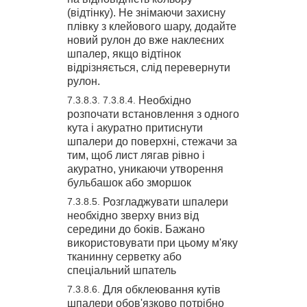
(відтінку). Не знімаючи захисну
плівку з клейового шару, додайте
новий рулон до вже наклеєних
шпалер, якщо відтінок
відрізняється, слід перевернути
рулон.
Необхідно
розпочати встановлення з одного
кута і акуратно притиснути
шпалери до поверхні, стежачи за
тим, щоб лист лягав рівно і
акуратно, уникаючи утворення
бульбашок або зморшок
Розгладжувати шпалери
необхідно зверху вниз від
середини до боків. Бажано
використовувати при цьому м'яку
тканинну серветку або
спеціальний шпатель
Для обклеювання кутів
шпалери обов'язково потрібно