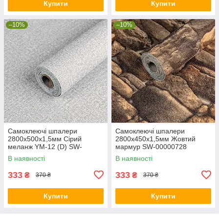
Купити
Купити
–10%
–10%
Самоклеючі шпалери
Самоклеючі шпалери
2800х500х1,5мм Сірий
2800х450х1,5мм Жовтий
меланж YM-12 (D) SW-
мармур SW-00000728
00002020
В наявності
В наявності
333
333
₴
₴
370 ₴
370 ₴
Купити
Купити