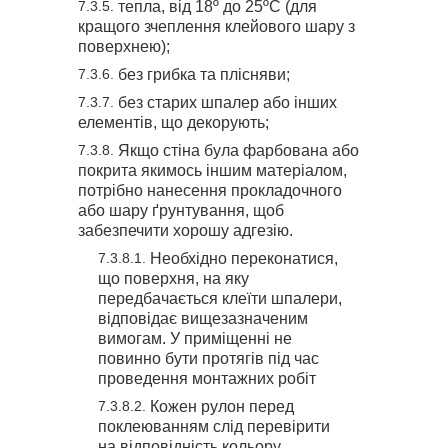
тепла, від 18º до 25ºС (для
кращого зчеплення клейового шару з
поверхнею);
без грибка та плісняви;
без старих шпалер або інших
елементів, що декорують;
Якщо стіна була фарбована або
покрита якимось іншим матеріалом,
потрібно нанесення прокладочного
або шару ґрунтування, щоб
забезпечити хорошу адгезію.
Необхідно переконатися,
що поверхня, на яку
передбачається клеїти шпалери,
відповідає вищезазначеним
вимогам. У приміщенні не
повинно бути протягів під час
проведення монтажних робіт
Кожен рулон перед
поклеюванням слід перевірити
на відповідність кольору