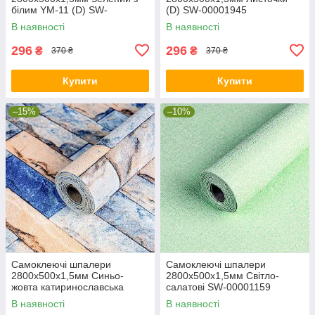
білим YM-11 (D) SW-
(D) SW-00001945
00002019
В наявності
В наявності
296
296
₴
₴
370 ₴
370 ₴
Купити
Купити
–15%
–10%
Самоклеючі шпалери
Самоклеючі шпалери
2800х500х1,5мм Синьо-
2800х500х1,5мм Світло-
жовта катиринославська
салатові SW-00001159
цегла (D) SW-00001785
В наявності
В наявності