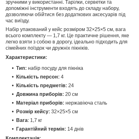
зручними у використанні. Тарілки, серветки та
допоміжні інструменти входять до складу набору,
дозволяючи обійтися без додаткових аксесуарів під
час виїзду.
Набір упакований у кейс розміром 32×25×5 см, вага
всього комплекту — 1,7 кг. Це практичне рішення, яке
легко взяти з собою в дорогу, ідеально підходить для
сімейних поїздок чи дружніх пікніків.
Характеристики:
Тип:
набір посуду для пікніка
Кількість персон:
4
Кількість предметів:
24
Довжина приборів:
20 см
Матеріал приборів:
нержавіюча сталь
Розмір кейсу:
32×25×5 см
Вага
: 1,7 кг
Гарантійний термін:
14 днів
Комплектація: