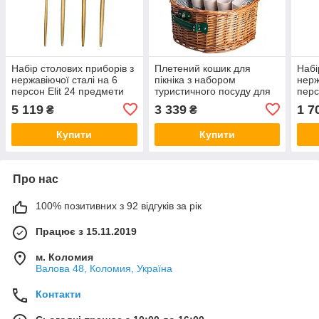
Набір столових приборів з
Плетений кошик для
Набі
нержавіючої сталі на 6
пікніка з набором
нерж
персон Elit 24 предмети
туристичного посуду для
перс
ложки, виделки, ножі
кемпінгу на 4 особи
ложк
5 119
3 339
1 7
₴
₴
матове золото
41*31*22 см
сріб
Купити
Купити
Про нас
100% позитивних з 92 відгуків за рік
Працює з 15.11.2019
м. Коломия
Валова 48, Коломия, Україна
Контакти