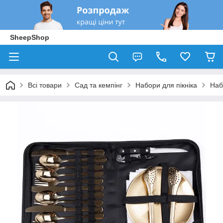
SheepShop
Всі товари
Сад та кемпінг
Набори для пікніка
Наб