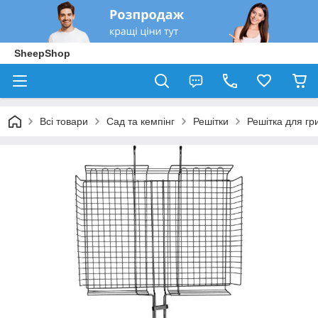
SheepShop
Всі товари
Сад та кемпінг
Решітки
Решітка для гр