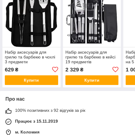
Набір аксесуарів для
Набір аксесуарів для
Набі
грилю та барбекю в чохлі
грилю та барбекю в кейсі
барб
3 предмети
19 предметів
на 5
40х1
629
2 329
1 0
₴
₴
при
Купити
Купити
Про нас
100% позитивних з 92 відгуків за рік
Працює з 15.11.2019
м. Коломия