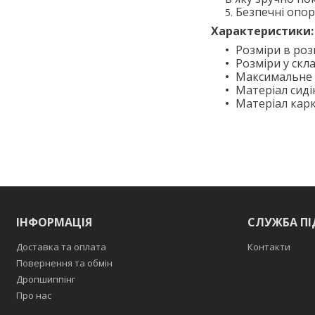
Безпечні опо
Характеристики:
Розміри в роз
Розміри у скл
Максимальне 
Матеріал сиді
Матеріал карк
ІНФОРМАЦІЯ
СЛУЖБА П
Доставка та оплата
Контакти
Повернення та обмін
Дропшиппінг
Про нас