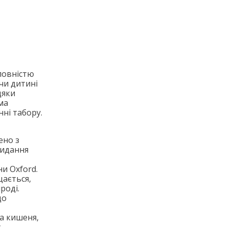
повністю
чи дитині
дяки
ма
ні табору.
ено з
кидання
и Oxford.
щається,
роді.
що
на кишеня,
.