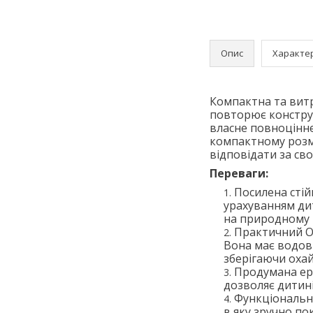
Опис
Характе
Компактна та витр
повторює констру
власне повноцінне 
компактному розмі
відповідати за св
Переваги:
Посилена стій
урахуванням дит
на природному р
Практичний Ок
Вона має водові
зберігаючи охай
Продумана ерг
дозволяє дитині
Функціональна
в яку зручно по