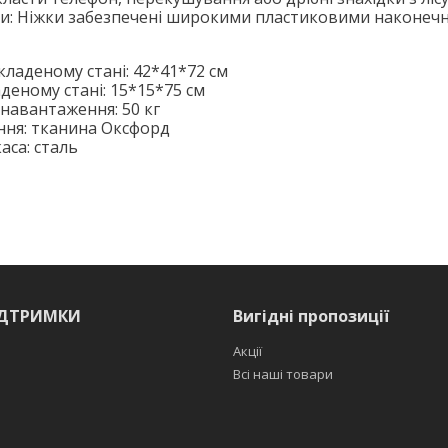
ри: Ніжки забезпечені широкими пластиковими наконеч
кладеному стані: 42*41*72 см
аденому стані: 15*15*75 см
навантаження: 50 кг
ння: тканина Оксфорд
аса: сталь
ІДТРИМКИ
Вигідні пропозиції
Акції
Всі наші товари