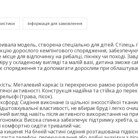
ристики
Інформація для замовлення
ивала модель, створена спеціально для дітей. Стілець 
кцію дорослого кемпінгового спорядження, забезпечую
місце для відпочинку на рибалці, пікніку чи поході. Зав
ру у складеному вигляді та малій вазі, дитина зможе са
оє спорядження та допомагати дорослим при облаштуван
кість: Металевий каркас із перехресною рамою розробл
ячої активності. Конструкція надійна та стійка до пере
ельєфі (трава, пісок).
сфорд: Сидіння виконане із щільної зносостійкої тканин
дштовхувальні властивості, не вбирає бруд і легко очи
ний вигляд навіть після активного використання на при
ономіка: Висока спинка забезпечує підтримку хребта, 
 комфортно сидіти тривалий час.
 кишеня: На бічній частині сидіння розташована підвіс
класти телефон, перекушування або дрібні знахідки з лісу