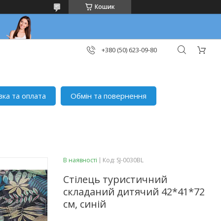
Кошик
+380 (50) 623-09-80
вка та оплата
Обмін та повернення
В наявності
Код:
SJ-0030BL
Стілець туристичний
складаний дитячий 42*41*72
см, синій