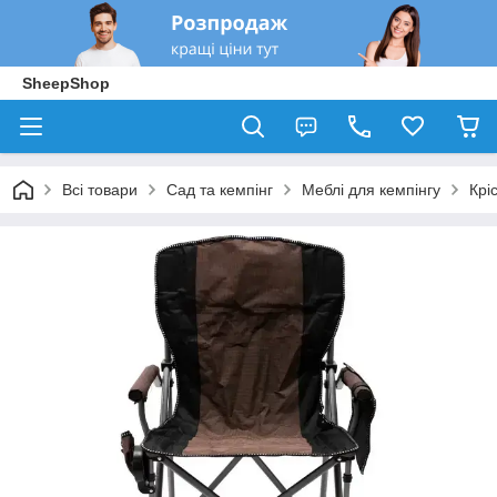
SheepShop
Всі товари
Сад та кемпінг
Меблі для кемпінгу
Крі