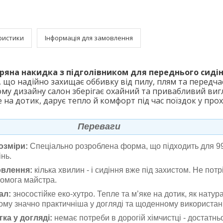
ристики
Інформація для замовлення
ряна накидка з підголівником для переднього сиді
 що надійно захищає оббивку від пилу, плям та передчас
му дизайну салон зберігає охайний та привабливий вигл
 на дотик, дарує тепло й комфорт під час поїздок у про
Переваги
озміри:
Спеціально розроблена форма, що підходить для 
нь.
влення:
кілька хвилин - і сидіння вже під захистом. Не потр
помога майстра.
ал:
зносостійке еко-хутро. Тепле та м’яке на дотик, як натур
ому значно практичніша у догляді та щоденному використан
ка у догляді
:
немає потреби в дорогій хімчистці - достатнь