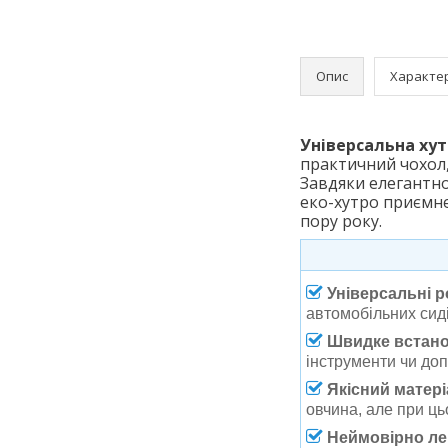
Опис
Характе
Універсальна хут
практичний чохол,
Завдяки елегантно
еко-хутро приємне
пору року.
Універсальні р
автомобільних сиді
Швидке встано
інструменти чи до
Якісний матері
овчина, але при ць
Неймовірно лег