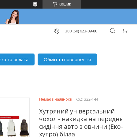
Кошик
+380 (50) 623-09-80
вка та оплата
Обмін та повернення
Немає в наявності
Код:
322-1-N
Хутряний універсальний
чохол - накидка на переднє
сидіння авто з овчини (Еко-
хутро) білаа