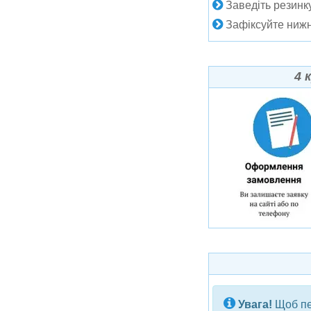
Заведіть резинку
Зафіксуйте нижн
4 
Увага!
Щоб пер