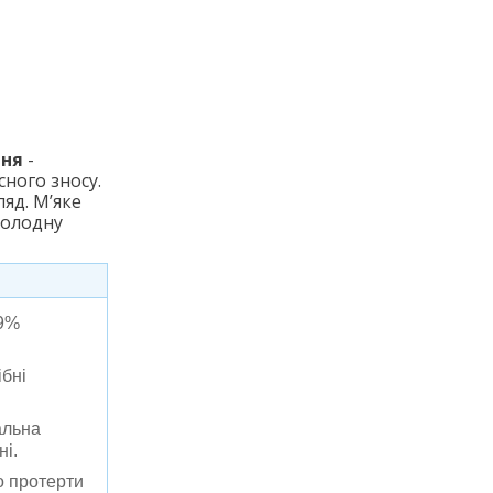
ння
-
ного зносу.
яд. М’яке
холодну
99%
ібні
альна
ні.
о протерти