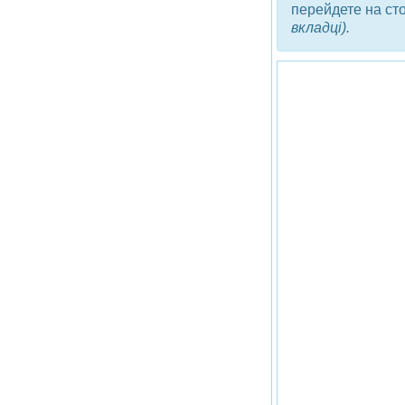
перейдете на ст
вкладці).