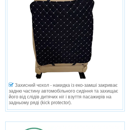
Захисний чохол - накидка із еко-замші закриває
задню частину автомобільного сидіння та захищає
його від слідів дитячих ніг і взуття пасажирів на
задньому ряді (kick protector).