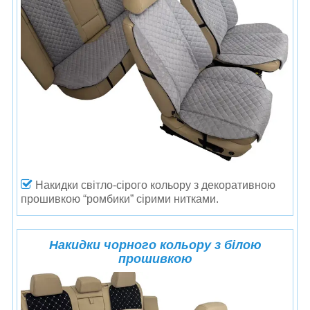
Накидки світло-сірого кольору з декоративною
прошивкою “ромбики” сірими нитками.
Накидки чорного кольору з білою
прошивкою