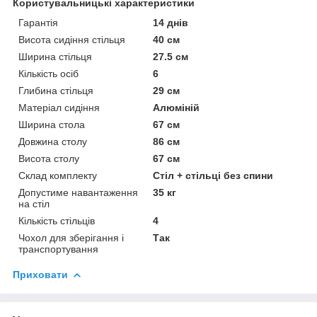
Користувальницькі характеристики
Гарантія
14 днів
Висота сидіння стільця
40 см
Ширина стільця
27.5 см
Кількість осіб
6
Глибина стільця
29 см
Матеріал сидіння
Алюміній
Ширина стола
67 см
Довжина столу
86 см
Висота столу
67 см
Склад комплекту
Стіл + стільці без спини
Допустиме навантаження
35 кг
на стіл
Кількість стільців
4
Чохол для зберігання і
Так
транспортування
Приховати