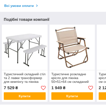
Всі умови оплати
Подібні товари компанії
Туристичний складний стіл
Туристичне розкладне
Тури
та 2 лавки трансформер
крісло для пікніка
кріс
для кемпінгу та пікніка
50×51×64 см складаний
см с
112*61*72 см
стілець для кемпінгу з
кемп
7 529
1 949
2 1
₴
₴
алюмінієвим каркасом
карк
бежевий
Купити
Купити