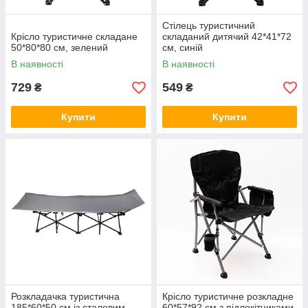
Стілець туристичний
Крісло туристичне складане
складаний дитячий 42*41*72
50*80*80 см, зелений
см, синій
В наявності
В наявності
729
549
₴
₴
Купити
Купити
Розкладачка туристична
Крісло туристичне розкладне
185*60*50 см із сталевим
60*57*92 см з підлокітниками,