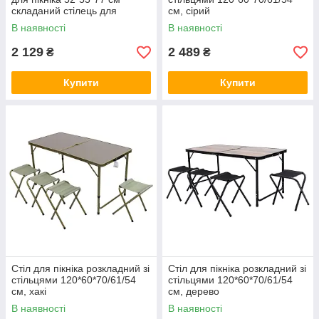
складаний стілець для
см, сірий
кемпінгу з алюмінієвим
В наявності
В наявності
каркасом беж
2 129
2 489
₴
₴
Купити
Купити
Стіл для пікніка розкладний зі
Стіл для пікніка розкладний зі
стільцями 120*60*70/61/54
стільцями 120*60*70/61/54
см, хакі
см, дерево
В наявності
В наявності