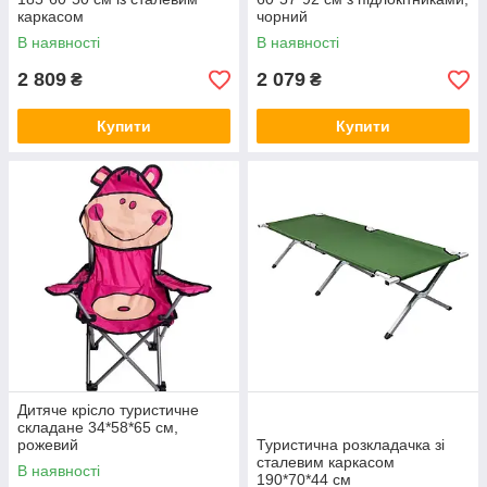
каркасом
чорний
В наявності
В наявності
2 809
2 079
₴
₴
Купити
Купити
Дитяче крісло туристичне
складане 34*58*65 см,
рожевий
Туристична розкладачка зі
сталевим каркасом
В наявності
190*70*44 см