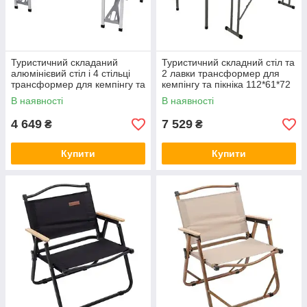
Туристичний складаний
Туристичний складний стіл та
алюмінієвий стіл і 4 стільці
2 лавки трансформер для
трансформер для кемпінгу та
кемпінгу та пікніка 112*61*72
пікніка 86*67*67 см
см
В наявності
В наявності
4 649
7 529
₴
₴
Купити
Купити